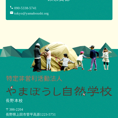
phone
090-5338-5741
mail
tokyo@yamaboushi.org
長野本校
〒386-2204
⻑野県上⽥市菅平⾼原1223-5751