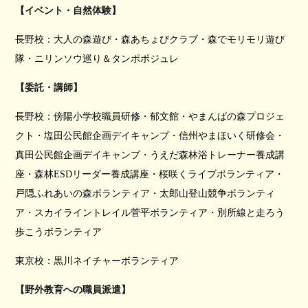
【イベント・自然体験】
長野校：大人の森遊び・森あちょびクラブ・森でモリモリ遊び
隊・ニリンソウ巡り＆タンポポジュレ
【委託・講師】
長野校：傍陽小学校職員研修・郁文館・やまんばの森プロジェ
クト・塩田公民館企画デイキャンプ・
信州やまほいく
研修
会・
真田公民館企画デイキャンプ・うえだ森林浴トレーナー養成講
座・
森林
ESD
リーダー養成講座・桜咲くライブボランティア・
戸隠ふれあいの森ボランティア・
太郎山登山競争ボランティ
ア・スカイライントレイル菅平ボランティア・別所線と走ろう
歩こうボランティア
東京校：黒川ネイチャーボランティア
【野外教育への職員派遣】