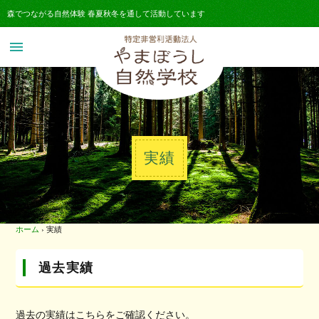
森でつながる自然体験 春夏秋冬を通して活動しています
menu
実績
ホーム
›
実績
過去実績
過去の実績はこちらをご確認ください。