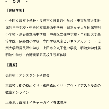
-
５月
-
【体験学習】
中央区立銀座中学校・長野市立篠井西中学校・
東京学芸大学附
属竹早中学校・中央区立晴海西中学校・日本女子大学附属豊明
小学校・深谷市立南中学校・中央区立佃中学校・早稲田大学高
等学院・伊那西小学校・専門学校東京ビジネスアカデミー・信
州大学附属長野中学校・上田市立丸子北中学校・明治大学付属
明治中学校・台湾農業系高校生視察体験
【講座】
長野校：アシスタント研修会
東京校：街の樹めぐり・都内森めぐり・アウトドアスキル森の
教室オンライン
上高地：白樺ネイチャーガイド養成講座