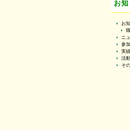
お知
お
ニ
参
実
活
そ