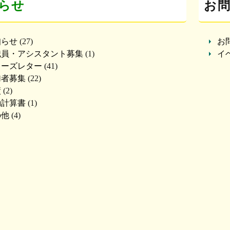
らせ
お
知らせ
(27)
お
職員・アシスタント募集
(1)
イ
ューズレター
(41)
加者募集
(22)
績
(2)
動計算書
(1)
の他
(4)