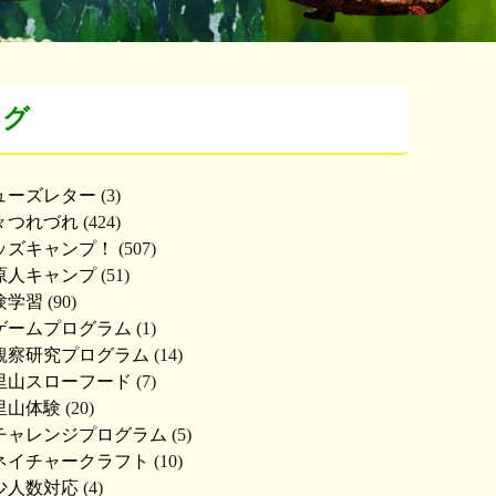
ログ
ューズレター
(3)
々つれづれ
(424)
ッズキャンプ！
(507)
原人キャンプ
(51)
験学習
(90)
ゲームプログラム
(1)
観察研究プログラム
(14)
里山スローフード
(7)
里山体験
(20)
チャレンジプログラム
(5)
ネイチャークラフト
(10)
少人数対応
(4)