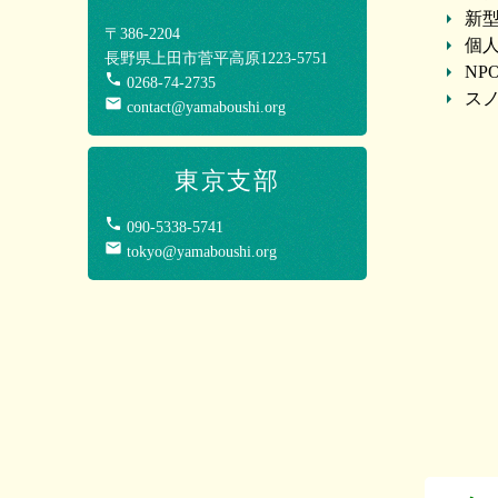
新型
〒386-2204
個
長野県上田市菅平高原1223-5751
NP
phone
0268-74-2735
スノ
mail
contact@yamaboushi.org
東京支部
phone
090-5338-5741
mail
tokyo@yamaboushi.org