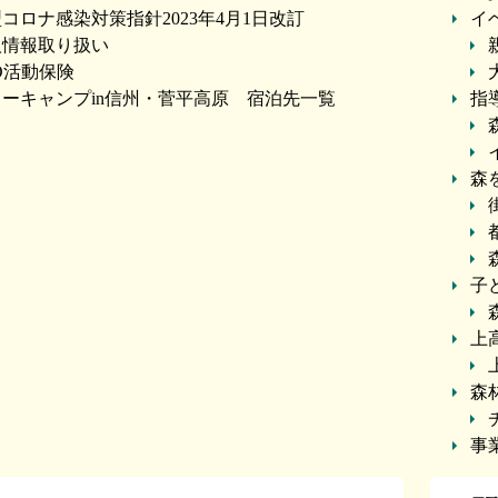
コロナ感染対策指針2023年4月1日改訂
イ
人情報取り扱い
O活動保険
ーキャンプin信州・菅平高原 宿泊先一覧
指
森
子
上
森
事