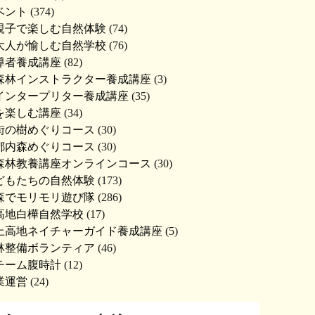
ベント
(374)
親子で楽しむ自然体験
(74)
大人が愉しむ自然学校
(76)
導者養成講座
(82)
森林インストラクター養成講座
(3)
インタープリター養成講座
(35)
を楽しむ講座
(34)
街の樹めぐりコース
(30)
都内森めぐりコース
(30)
森林教養講座オンラインコース
(30)
どもたちの自然体験
(173)
森でモリモリ遊び隊
(286)
高地白樺自然学校
(17)
上高地ネイチャーガイド養成講座
(5)
林整備ボランティア
(46)
チーム腹時計
(12)
業運営
(24)