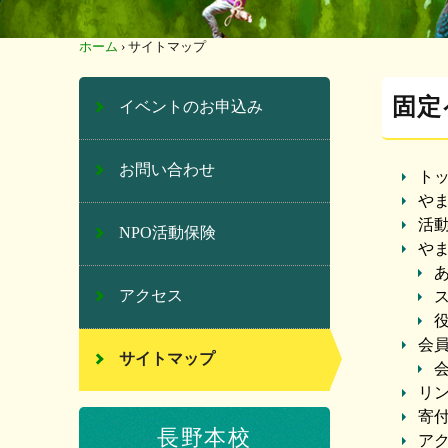
ホーム
›
サイトマップ
固定
イベントのお申込み
お問い合わせ
ト
や
活
NPO活動保険
や
アクセス
会
サイトマップ
リ
寄
長野本校
ア