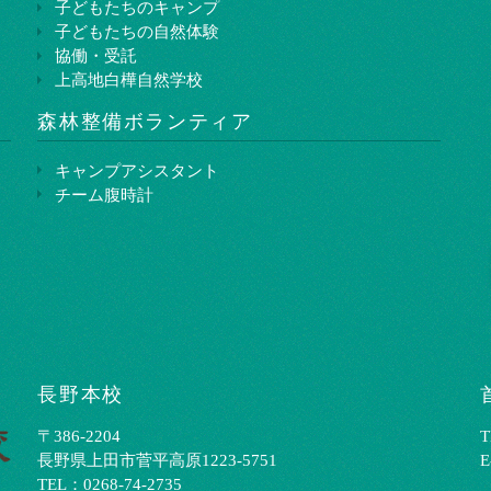
子どもたちのキャンプ
子どもたちの自然体験
協働・受託
上高地白樺自然学校
森林整備ボランティア
キャンプアシスタント
チーム腹時計
長野本校
〒386-2204
T
⻑野県上⽥市菅平⾼原1223-5751
E
TEL：0268-74-2735