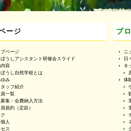
ページ
ブ
ップページ
ニ
まぼうしアシスタント研修会スライド
日
動内容
キ
まぼうし自然学校とは
あゆみ
体
スタッフ紹介
役員一覧
員募集・会費納入方法
会員規約（定款）
ンク
付個人
クセス