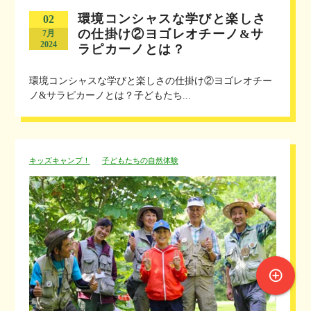
環境コンシャスな学びと楽しさ
02
の仕掛け②ヨゴレオチーノ&サ
7月
2024
ラピカーノとは？
環境コンシャスな学びと楽しさの仕掛け②ヨゴレオチー
ノ&サラピカーノとは？子どもたち...
キッズキャンプ！
子どもたちの自然体験
control_point