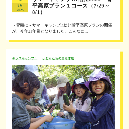
平高原プラン１コース（7/29～
8月
2025
8/1）
～冒頭に～サマーキャンプin信州菅平高原プランの開催
が、今年21年目となりました。こんなに...
キッズキャンプ！
子どもたちの自然体験