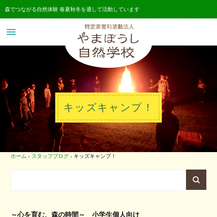
森でつながる自然体験 春夏秋冬を通して活動しています
menu
キッズキャンプ！
ホーム
›
スタッフブログ
›
キッズキャンプ！
～心を育む、森の時間～ 小学生個人向け