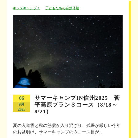
キッズキャンプ！
子どもたちの自然体験
サマーキャンプIN信州2025 菅
06
平高原プラン３コース（8/18～
9月
2025
8/21）
夏の入道雲と秋の筋雲が入り混ざり、残暑が厳しい今年
のお盆明け、サマーキャンプの３コース目が...