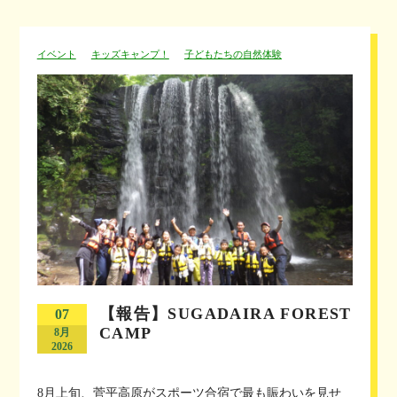
イベント
キッズキャンプ！
子どもたちの自然体験
【報告】SUGADAIRA FOREST
07
CAMP
8月
2026
8月上旬、菅平高原がスポーツ合宿で最も賑わいを見せ