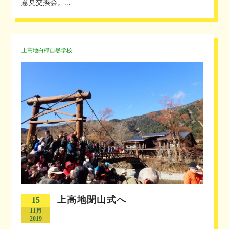
意見交換会。...
上高地白樺自然学校
上高地閉山式へ
15
11月
2019