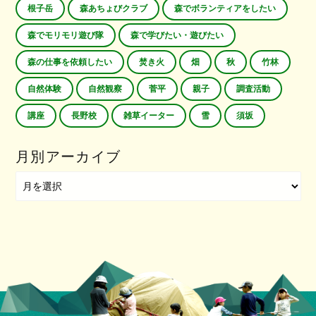
根子岳
森あちょびクラブ
森でボランティアをしたい
森でモリモリ遊び隊
森で学びたい・遊びたい
森の仕事を依頼したい
焚き火
畑
秋
竹林
自然体験
自然観察
菅平
親子
調査活動
講座
長野校
雑草イーター
雪
須坂
月別アーカイブ