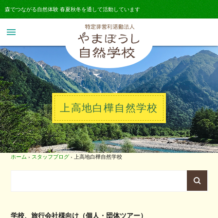
森でつながる自然体験 春夏秋冬を通して活動しています
menu
上高地白樺自然学校
ホーム
›
スタッフブログ
›
上高地白樺自然学校
学校、旅行会社様向け（個人・団体ツアー）