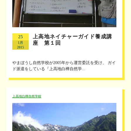
上高地ネイチャーガイド養成講
25
座 第１回
1月
2015
やまぼうし自然学校が2005年から運営委託を受け、 ガイ
ド派遣をしている『上高地白樺自然学...
上高地白樺自然学校