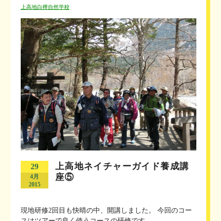
上高地白樺自然学校
上高地ネイチャーガイド養成講
29
座⑤
4月
2015
現地研修2回目も快晴の中、開講しました。 今回のコー
スはツアーで良く使うコースの研修です。...