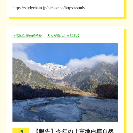
https://studychain.jp/picks/npo/https://study...
上高地白樺自然学校
大人が愉しむ自然学校
【報告】今年の上高地白樺自然
29