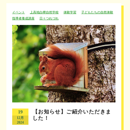
イベント
上高地白樺自然学校
体験学習
子どもたちの自然体験
指導者養成講座
日々つれづれ
【お知らせ】ご紹介いただきま
19
した！
12月
2024