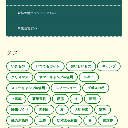
森林整備ボランティア
(47)
事業運営
(24)
タグ
いきもの
いつでもガイド
おいしいもの
キャンプ
クリスマス
サマーキャンプin信州
スキー
スノーキャンプin信州
スノーシュー
ダボスの丘
上高地
事業運営
伊那
冬
動画
味噌づくり
四阿山
夏
大明神沢
家族
峰の原高原
工作
幼稚園保育園
春
東京校