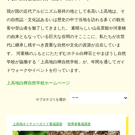
我が国の近代アルピニズム発祥の地として名高い上高地は、そ
の自然誌・文化誌あるいは歴史の中で当地を訪れる多くの観光
客や登山者を魅了してきました。 素晴らしい山岳景観や河童橋
の由来ともなっている巨大な谷間のそこここに、私たちが次世
代に継承し残すべき貴重な自然や文化の資源が点在していま
す。 河童橋のふもとにたたずむホテル白樺荘とやまぼうし自然
学校が協働する「上高地白樺自然学校」が、年間を通してガイ
ドウォークやイベントを行っています。
上高地白樺自然学校ホームページ
サブカテゴリを選択:
上高地ネイチャーガイド養成講座
指導者養成講座