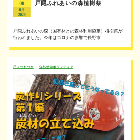
戸隠ふれあいの森植樹祭
08
6月
2020
戸隠ふれあいの森（国有林との森林利用協定）植樹祭が
行われました。今年はコロナの影響で長野市...
日々つれづれ
森林整備ボランティア