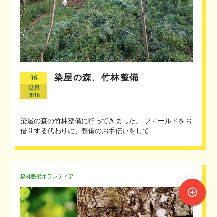
染屋の森、竹林整備
06
12月
2016
染屋の森の竹林整備に行ってきました。 フィールドをお
借りする代わりに、整備のお手伝いをして...
森林整備ボランティア
control_point