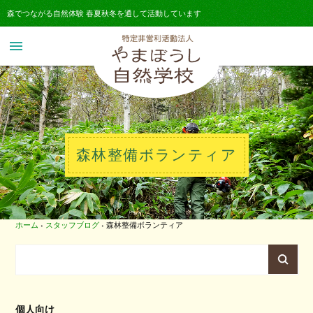
森でつながる自然体験 春夏秋冬を通して活動しています
menu
森林整備ボランティア
ホーム
›
スタッフブログ
›
森林整備ボランティア
個人向け