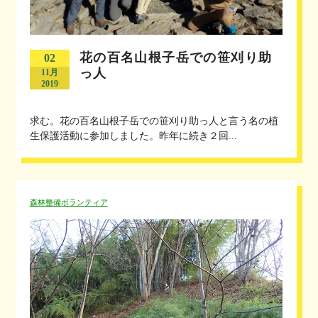
花の百名山根子岳での笹刈り助
02
っ人
11月
2019
求む。花の百名山根子岳での笹刈り助っ人と言う名の植
生保護活動に参加しました。昨年に続き２回...
森林整備ボランティア