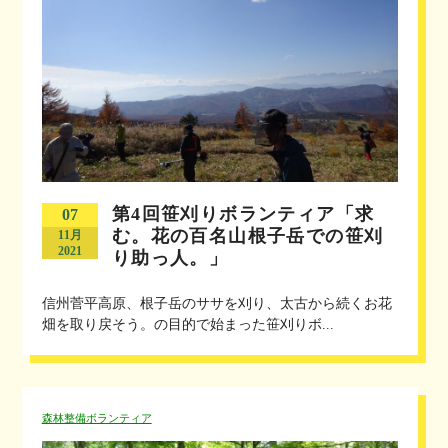
第4回笹刈りボランティア「求
07
む。花の百名山根子岳での笹刈
11月
2021
り助っ人。」
信州菅平高原、根子岳のササを刈り、太古から続くお花
畑を取り戻そう。の目的で始まった笹刈りボ...
森林整備ボランティア