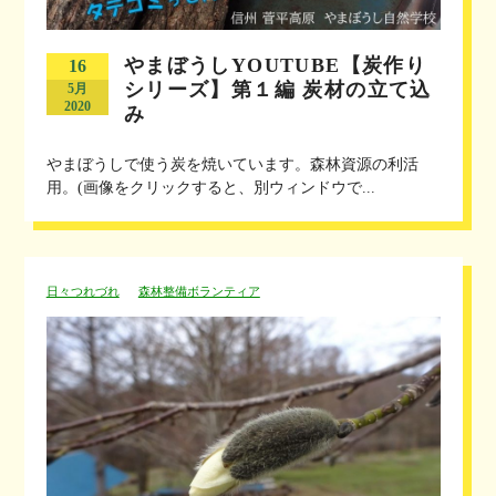
やまぼうしYOUTUBE【炭作り
16
シリーズ】第１編 炭材の立て込
5月
2020
み
やまぼうしで使う炭を焼いています。森林資源の利活
用。(画像をクリックすると、別ウィンドウで...
日々つれづれ
森林整備ボランティア