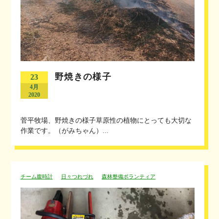
野焼きの様子
23
4月
2020
菅平牧場、野焼きの様子草原性の植物にとっても大切な
作業です。（がみちゃん）...
チーム腹時計
日々つれづれ
森林整備ボランティア