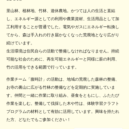
里山林、植林地、竹林、遊休農地。かつては人の生活と直結
し、エネルギー源としての利用や農業資材、生活用品として加
工利用することが普通でした。電気やガスにエネルギー転換し
てから、森は手入れの行き届かなくなった荒廃地となり広がり
続けています。
生活環境は住民自らの活動で整備しなければなりません。持続
可能な社会のために、再生可能エネルギーと同様に薪の利用、
竹の活用をできる範囲で行っています。
作業チーム「腹時計」の活動は、地域の荒廃した森林の整備、
お寺の裏山に広がる竹林の整備などを定期的に実施していま
す。仲間と一緒に作業に取り組み、昼食をともにし、ふたたび
作業を楽しむ。整備して伐採した木や竹は、体験学習クラフト
プログラムの材料として有効に活用しています。興味を持たれ
た方、どなたでもご参加ください！