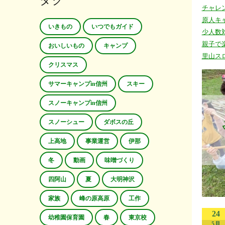
タグ
チャレ
原人キ
いきもの
いつでもガイド
少人数
親子で
おいしいもの
キャンプ
里山ス
クリスマス
サマーキャンプin信州
スキー
スノーキャンプin信州
スノーシュー
ダボスの丘
上高地
事業運営
伊那
冬
動画
味噌づくり
四阿山
夏
大明神沢
家族
峰の原高原
工作
24
幼稚園保育園
春
東京校
5月