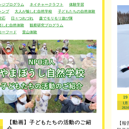
ンジプログラム
ネイチャークラフト
体験学習
ャンプ
大人が愉しむ自然学校
子どもたちの自然体験
対応
日々つれづれ
森でモリモリ遊び隊
楽しむ自然体験
観察研究プログラム
ローフード
里山体験
19
1月
2024
【動画】子どもたちの活動のご紹
【報
介