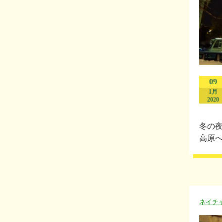
09
1月
2020
冬の
高原へ♪
ネイチ