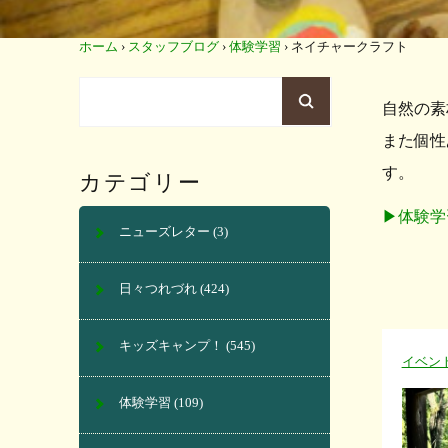
ホーム
›
スタッフブログ
›
体験学習
›
ネイチャークラフト
自然の素
また個性
す。
カテゴリー
▶︎体験
ニューズレター
(3)
日々つれづれ
(424)
キッズキャンプ！
(545)
イベン
体験学習
(109)