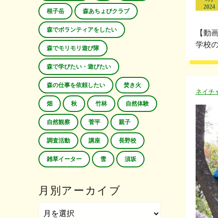
2024
根子岳
森あちょびクラブ
森でボランティアをしたい
【動
学校の
森でモリモリ遊び隊
森で学びたい・遊びたい
森の仕事を依頼したい
焚き火
ネイチ
畑
秋
竹林
自然体験
自然観察
菅平
親子
調査活動
講座
長野校
雑草イーター
雪
須坂
月別アーカイブ