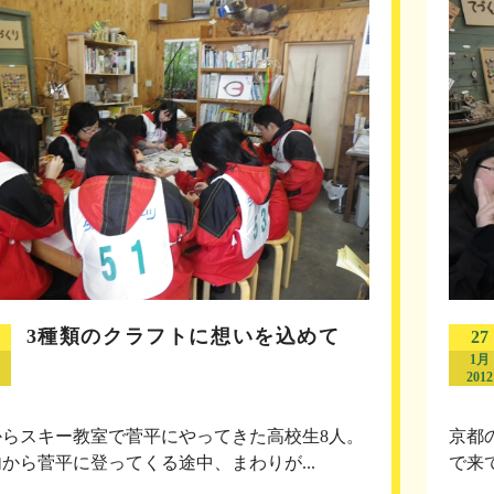
3種類のクラフトに想いを込めて
27
1月
2012
からスキー教室で菅平にやってきた高校生8人。
京都
から菅平に登ってくる途中、まわりが...
で来