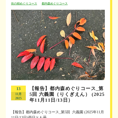
街の樹めぐりコース
都内森めぐりコース
【報告】都内森めぐりコース_第
13
5回 六義園（りくぎえん） (2025
11月
2025
年11月11日/13日）
【報告】都内森めぐりコース_第5回 六義園 (2025年11月
11日/13日)両日とも曇...