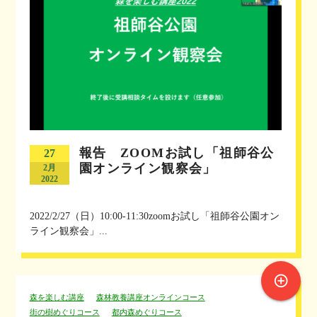
報告 ZOOMお試し「祖師谷公
27
園オンライン観察会」
2月
2022
2022/2/27（日）10:00-11:30zoomお試し「祖師谷公園オン
ライン観察会」...
control_point
森を楽しむ講座
森林教養講座オンラインコース
街の樹めぐりコース
都内森めぐりコース