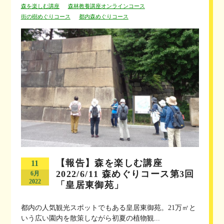
森を楽しむ講座
森林教養講座オンラインコース
街の樹めぐりコース
都内森めぐりコース
【報告】森を楽しむ講座
11
2022/6/11 森めぐりコース第3回
6月
2022
「皇居東御苑」
都内の人気観光スポットでもある皇居東御苑。21万㎡と
いう広い園内を散策しながら初夏の植物観...