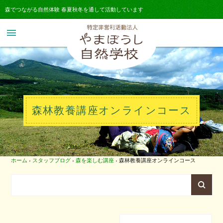
森でつながる自然体験 春夏秋冬を通して活動しています
menu
森林教養講座オンラインコース
ホーム
›
スタッフブログ
›
森を楽しむ講座
›
森林教養講座オンラインコース