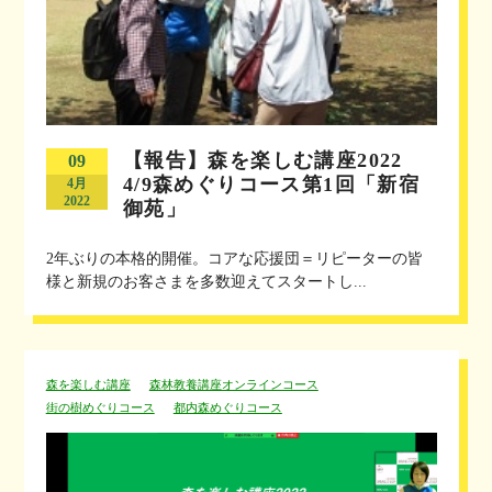
【報告】森を楽しむ講座2022
09
4/9森めぐりコース第1回「新宿
4月
2022
御苑」
2年ぶりの本格的開催。コアな応援団＝リピーターの皆
様と新規のお客さまを多数迎えてスタートし...
森を楽しむ講座
森林教養講座オンラインコース
街の樹めぐりコース
都内森めぐりコース