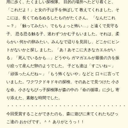
用に歩く、たくましい探検隊。 目的の場所へたどり着くと、
「これだよ！」と女の子は手を伸ばして 教えてくれました。そ
こには、長くてぬるぬるしたものがたくさん。 「なんだこれ
～？」「触ってみたい、でもちょっと怖い…」と遠くで見守る
子、 恐る恐る触る子、迷わずつかむ子もいました。それは、柔
らかい 何かの卵みたい。みんなで辺りを見回し、どこかにヒン
トがないかと探し ました。「あ！あそこに大きなカエルがい
る」「死んでいるかも…」どうやら ガマガエルが最後の力を振
り絞って産んだ卵のようでした。 子ども達は「すごいね～」
「頑張ったんだね～」「もう怖くないや」などと 口々に言って
いました。ワクワクドキドキの探検、そのあとで見つけた 小さ
な命。小さなちびっ子探検隊が森の中の『命の循環』に少し 寄
り添えた、素敵な時間でした。
・・・・・・・・・・・・・・・・・・・・・・・・・・・・・・
今回受賞することができたのも、森に遊びに来てくれたちびっ
こ達の おかげです。＾＾ ありがとうっ！！