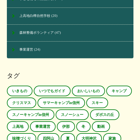
上高地白樺自然学校
(20)
森林整備ボランティア
(47)
事業運営
(24)
タグ
いきもの
いつでもガイド
おいしいもの
キャンプ
クリスマス
サマーキャンプin信州
スキー
スノーキャンプin信州
スノーシュー
ダボスの丘
上高地
事業運営
伊那
冬
動画
味噌づくり
四阿山
夏
大明神沢
家族