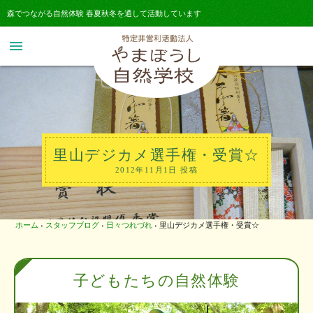
森でつながる自然体験 春夏秋冬を通して活動しています
menu
里山デジカメ選手権・受賞☆
2012年11月1日 投稿
ホーム
›
スタッフブログ
›
日々つれづれ
›
里山デジカメ選手権・受賞☆
子どもたちの自然体験