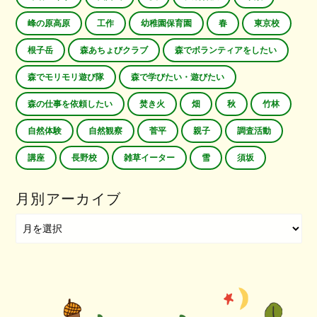
峰の原高原
工作
幼稚園保育園
春
東京校
根子岳
森あちょびクラブ
森でボランティアをしたい
森でモリモリ遊び隊
森で学びたい・遊びたい
森の仕事を依頼したい
焚き火
畑
秋
竹林
自然体験
自然観察
菅平
親子
調査活動
講座
長野校
雑草イーター
雪
須坂
月別アーカイブ