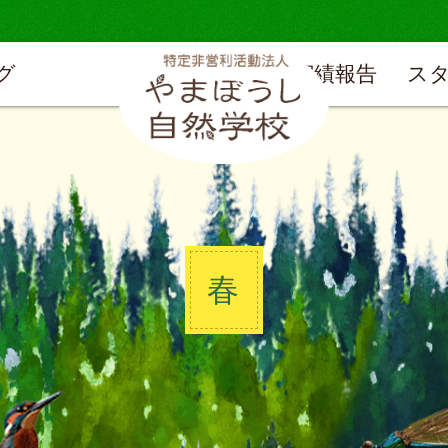
グ
実績報告
ス
春