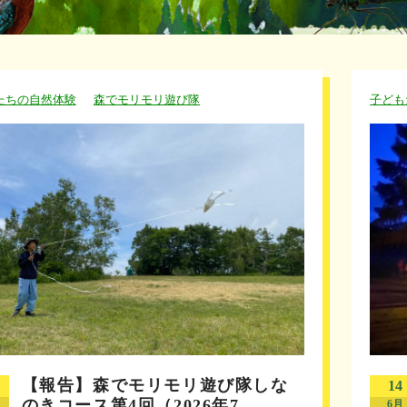
たちの自然体験
森でモリモリ遊び隊
子ども
【報告】森でモリモリ遊び隊しな
14
のきコース第4回（2026年7…
6月