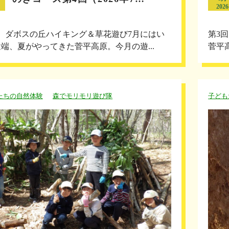
2026
 ダボスの丘ハイキング＆草花遊び7月にはい
第3
端、夏がやってきた菅平高原。今月の遊...
菅平
たちの自然体験
森でモリモリ遊び隊
子ども