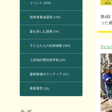
イベント
(430)
2026
第4回
指導者養成講座
(106)
った途
森を楽しむ講座
(34)
子どもたちの自然体験
(366)
子ども
上高地白樺自然学校
(20)
森林整備ボランティア
(47)
事業運営
(24)