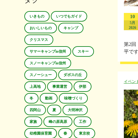
タグ
10
いきもの
いつでもガイド
5月
2026
おいしいもの
キャンプ
クリスマス
第2回
平です
サマーキャンプin信州
スキー
スノーキャンプin信州
スノーシュー
ダボスの丘
イベン
上高地
事業運営
伊那
冬
動画
味噌づくり
四阿山
夏
大明神沢
家族
峰の原高原
工作
幼稚園保育園
春
東京校