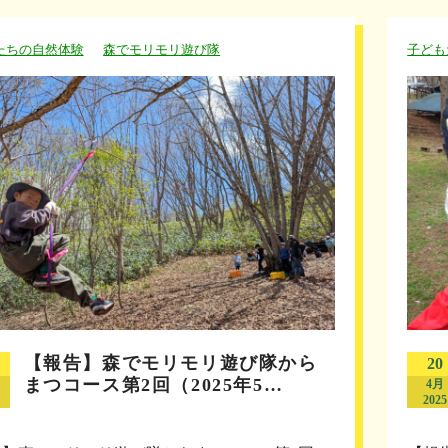
たちの自然体験
森でモリモリ遊び隊
子ども
【報告】森でモリモリ遊び隊から
20
まつコース第2回（2025年5…
4月
2025