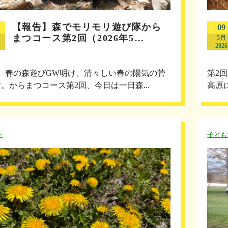
【報告】森でモリモリ遊び隊から
09
まつコース第2回（2026年5…
5月
2026
 春の森遊びGW明け、清々しい春の陽気の菅
第2
。からまつコース第2回、今日は一日森...
高原
ト
子ども