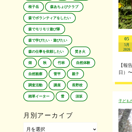
根子岳
森あちょびクラブ
森でボランティアをしたい
森でモリモリ遊び隊
05
森で学びたい・遊びたい
5月
2026
森の仕事を依頼したい
焚き火
畑
秋
竹林
自然体験
【報告
日）〜
自然観察
菅平
親子
調査活動
講座
長野校
雑草イーター
雪
須坂
子ども
月別アーカイブ