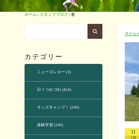
ホーム
›
スタッフブログ
›
春
子ども
カテゴリー
ニューズレター
(3)
日々つれづれ
(424)
キッズキャンプ！
(546)
体験学習
(109)
11
7月