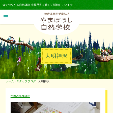
森でつながる自然体験 春夏秋冬を通して活動しています
menu
大明神沢
ホーム
›
スタッフブログ
›
大明神沢
指導者養成講座