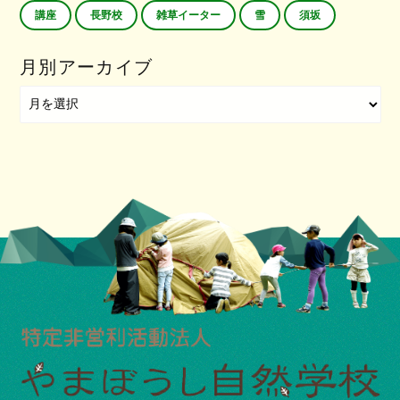
講座
長野校
雑草イーター
雪
須坂
月別アーカイブ