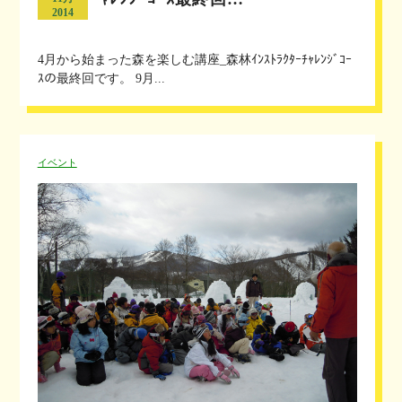
2014
4月から始まった森を楽しむ講座_森林ｲﾝｽﾄﾗｸﾀｰﾁｬﾚﾝｼﾞｺｰ
ｽの最終回です。 9月...
イベント