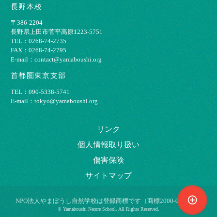
長野本校
〒386-2204
⻑野県上⽥市菅平⾼原1223-5751
TEL：0268-74-2735
FAX：0268-74-2795
E-mail：contact@yamaboushi.org
首都圏東京支部
TEL：090-5338-5741
E-mail：tokyo@yamaboushi.org
リンク
個⼈情報取り扱い
傷害保険
サイトマップ
control_point
NPO法⼈やまぼうし⾃然学校は登録商標です（商標2000-009695）
© Yamaboushi Nature School. All Rights Reserved.