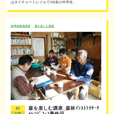
はネイチャートレイルで160名の中学生...
指導者養成講座
森を楽しむ講座
森を楽しむ講座_森林ｲﾝｽﾄﾗｸﾀｰﾁ
02
ｬﾚﾝｼﾞｺｰｽ最終回…
11月