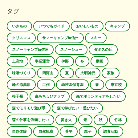
タグ
いきもの
いつでもガイド
おいしいもの
キャンプ
クリスマス
サマーキャンプin信州
スキー
スノーキャンプin信州
スノーシュー
ダボスの丘
上高地
事業運営
伊那
冬
動画
味噌づくり
四阿山
夏
大明神沢
家族
峰の原高原
工作
幼稚園保育園
春
東京校
根子岳
森あちょびクラブ
森でボランティアをしたい
森でモリモリ遊び隊
森で学びたい・遊びたい
森の仕事を依頼したい
焚き火
畑
秋
竹林
自然体験
自然観察
菅平
親子
調査活動