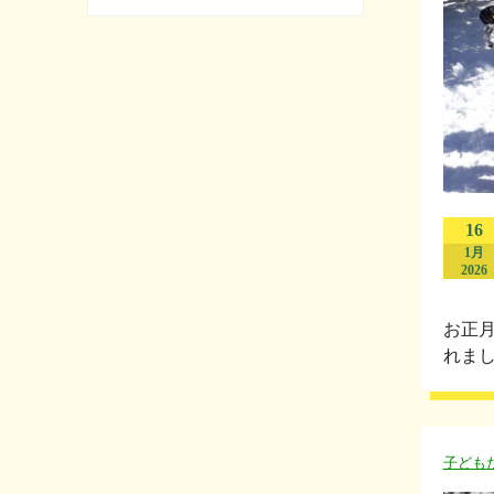
16
1月
2026
お正
れまし
子ども