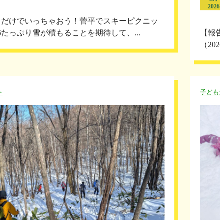
2026
もだけでいっちゃおう！菅平でスキーピクニッ
26たっぷり雪が積もることを期待して、...
【報
（20
ト
子ども