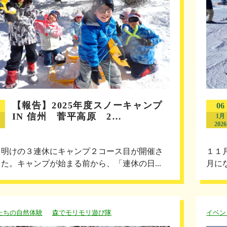
【報告】2025年度スノーキャンプ
06
IN 信州 菅平高原 2…
1月
2026
月明けの３連休にキャンプ２コース目が開催さ
１１
た。キャンプが始まる前から、「連休の日...
月に
たちの自然体験
森でモリモリ遊び隊
イベン