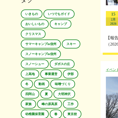
タグ
15
いきもの
いつでもガイド
2月
2026
おいしいもの
キャンプ
クリスマス
【報
（20
サマーキャンプin信州
スキー
スノーキャンプin信州
スノーシュー
ダボスの丘
イベン
上高地
事業運営
伊那
冬
動画
味噌づくり
四阿山
夏
大明神沢
家族
峰の原高原
工作
幼稚園保育園
春
東京校