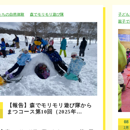
たちの自然体験
森でモリモリ遊び隊
子ども
親子で
【報告】森でモリモリ遊び隊から
まつコース第10回（2025年…
08
2月