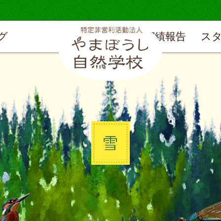
グ
実績報告
ス
雪