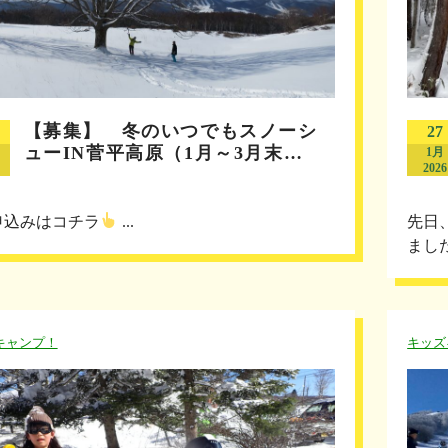
【募集】 冬のいつでもスノーシ
27
ューIN菅平高原（1月～3月末…
1月
2026
申込みはコチラ
...
先日
まし
キャンプ！
キッズ