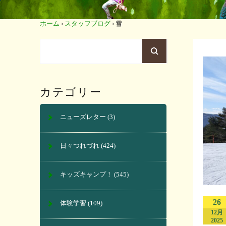
ホーム
›
スタッフブログ
›
雪
カテゴリー
ニューズレター
(3)
日々つれづれ
(424)
キッズキャンプ！
(545)
26
体験学習
(109)
12月
2025