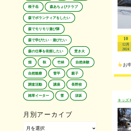
根子岳
森あちょびクラブ
森でボランティアをしたい
森でモリモリ遊び隊
10
森で学びたい・遊びたい
12月
2024
森の仕事を依頼したい
焚き火
畑
秋
竹林
自然体験
お
自然観察
菅平
親子
調査活動
講座
長野校
雑草イーター
雪
須坂
キッズ
月別アーカイブ