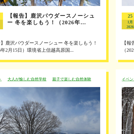
【報告】鹿沢パウダースノーシュ
25
ー 冬を楽しもう！（2026年…
1月
2026
告】鹿沢パウダースノーシュー 冬を楽しもう！
【報
26年2月15日）環境省上信越高原国...
（20
ト
大人が愉しむ自然学校
親子で楽しむ自然体験
イベン