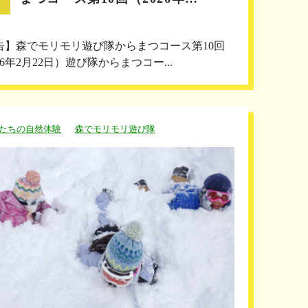
告】森でモリモリ遊び隊からまつコース第10回
26年2月22日）遊び隊からまつコー...
たちの自然体験
森でモリモリ遊び隊