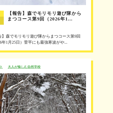
【報告】森でモリモリ遊び隊から
まつコース第9回（2026年1…
告】森でモリモリ遊び隊からまつコース第9回
26年1月25日）菅平にも最強寒波がや...
ト
大人が愉しむ自然学校