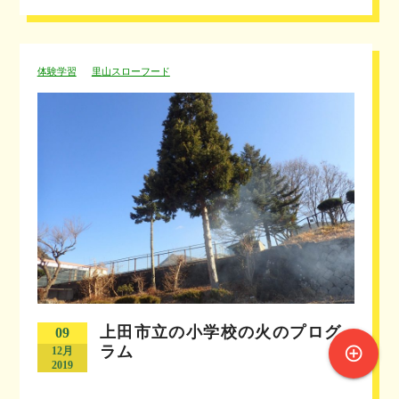
体験学習
里山スローフード
上田市立の小学校の火のプログ
09
ラム
control_point
12月
2019