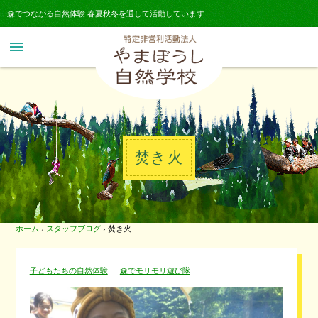
森でつながる自然体験 春夏秋冬を通して活動しています
menu
焚き火
ホーム
›
スタッフブログ
›
焚き火
子どもたちの自然体験
森でモリモリ遊び隊