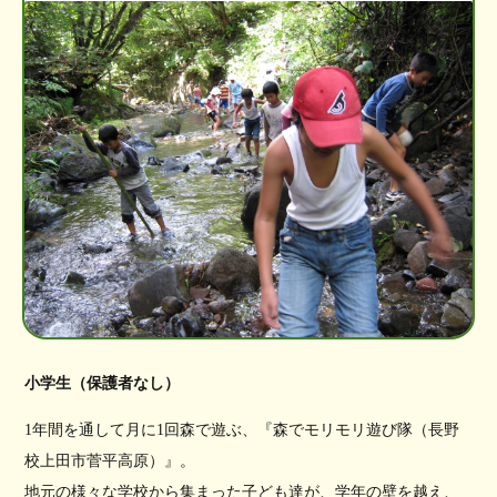
小学生（保護者なし）
1年間を通して月に1回森で遊ぶ、『森でモリモリ遊び隊（長野
校上田市菅平高原）』。
地元の様々な学校から集まった子ども達が、学年の壁を越え、