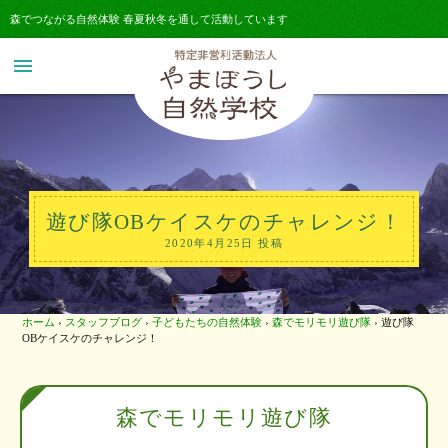
森でつながる自然体験 春夏秋冬を通して活動しています
menu
遊び隊OBケイスケのチャレンジ！
2020年4月25日 投稿
ホーム
›
スタッフブログ
›
子どもたちの自然体験
›
森でモリモリ遊び隊
›
遊び隊
OBケイスケのチャレンジ！
森でモリモリ遊び隊