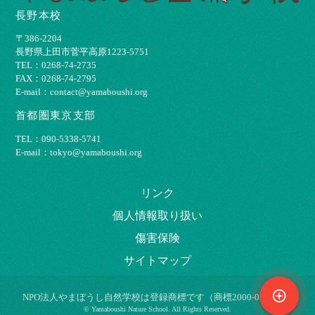
長野本校
〒386-2204
⻑野県上⽥市菅平⾼原1223-5751
TEL：0268-74-2735
FAX：0268-74-2795
E-mail：contact@yamaboushi.org
首都圏東京支部
TEL：090-5338-5741
E-mail：tokyo@yamaboushi.org
リンク
個⼈情報取り扱い
傷害保険
サイトマップ
control_point
NPO法⼈やまぼうし⾃然学校は登録商標です（商標2000-009695）
© Yamaboushi Nature School. All Rights Reserved.