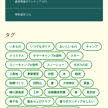
森林整備ボランティア
(47)
事業運営
(24)
タグ
いきもの
いつでもガイド
おいしいもの
キャンプ
クリスマス
サマーキャンプin信州
スキー
スノーキャンプin信州
スノーシュー
ダボスの丘
上高地
事業運営
伊那
冬
動画
味噌づくり
四阿山
夏
大明神沢
家族
峰の原高原
工作
幼稚園保育園
春
東京校
根子岳
森あちょびクラブ
森でボランティアをしたい