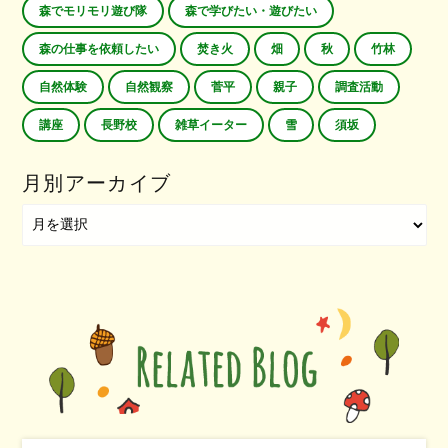
森でモリモリ遊び隊
森で学びたい・遊びたい
森の仕事を依頼したい
焚き火
畑
秋
竹林
自然体験
自然観察
菅平
親子
調査活動
講座
長野校
雑草イーター
雪
須坂
月別アーカイブ