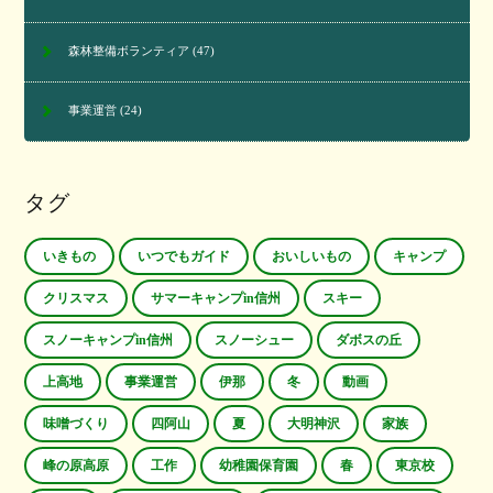
森林整備ボランティア
(47)
事業運営
(24)
タグ
いきもの
いつでもガイド
おいしいもの
キャンプ
クリスマス
サマーキャンプin信州
スキー
スノーキャンプin信州
スノーシュー
ダボスの丘
上高地
事業運営
伊那
冬
動画
味噌づくり
四阿山
夏
大明神沢
家族
峰の原高原
工作
幼稚園保育園
春
東京校