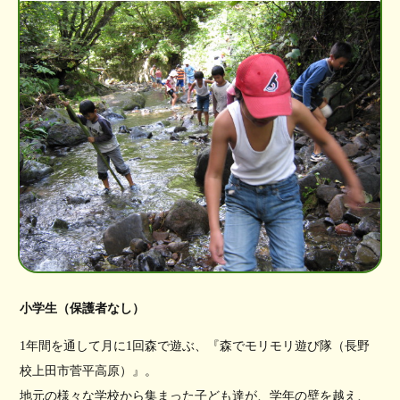
小学生（保護者なし）
1年間を通して月に1回森で遊ぶ、『森でモリモリ遊び隊（長野
校上田市菅平高原）』。
地元の様々な学校から集まった子ども達が、学年の壁を越え、