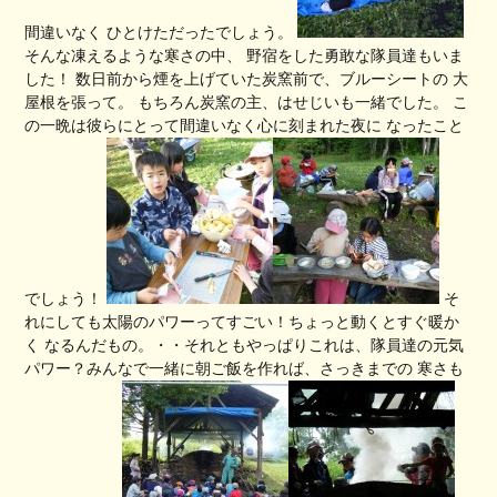
間違いなく ひとけただったでしょう。
そんな凍えるような寒さの中、 野宿をした勇敢な隊員達もいま
した！ 数日前から煙を上げていた炭窯前で、ブルーシートの 大
屋根を張って。 もちろん炭窯の主、はせじいも一緒でした。 こ
の一晩は彼らにとって間違いなく心に刻まれた夜に なったこと
でしょう！
そ
れにしても太陽のパワーってすごい！ちょっと動くとすぐ暖か
く なるんだもの。・・それともやっぱりこれは、隊員達の元気
パワー？みんなで一緒に朝ご飯を作れば、さっきまでの 寒さも