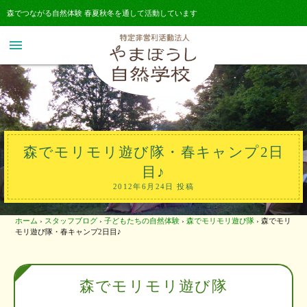
森でつながる自然体験 春夏秋冬を通して活動しています
menu
森でモリモリ遊び隊・春キャンプ2日
目♪
2012年6月24日 投稿
ホーム
›
スタッフブログ
›
子どもたちの自然体験
›
森でモリモリ遊び隊
›
森でモリ
モリ遊び隊・春キャンプ2日目♪
森でモリモリ遊び隊