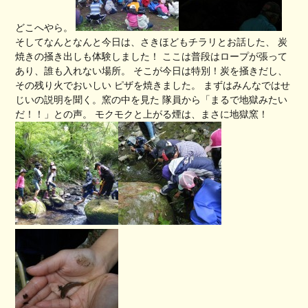
どこへやら。
そしてなんとなんと今日は、さきほどもチラリとお話した、 炭
焼きの掻き出しも体験しました！ ここは普段はロープが張って
あり、誰も入れない場所。 そこが今日は特別！炭を掻きだし、
その残り火でおいしい ピザを焼きました。 まずはみんなではせ
じいの説明を聞く。窯の中を見た 隊員から「まるで地獄みたい
だ！！」との声。 モクモクと上がる煙は、まさに地獄窯！