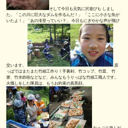
そして今日も元気に沢遊びも しまし
た。「この川に巨大なダムを作るんだ！」 「ここに小さな魚が
いたよ！」「あの滝登っていい？」 今日もにぎやかな声が飛び
交います。
原
っぱではまたまた竹細工作り！手裏剣、竹コップ、竹皿、 竹
箸、竹水鉄砲などなど、みんなもうりっぱな竹細工職人です。
火熾しをした隊員は、もうお約束の真黒顔。
たっぷり遊んだ