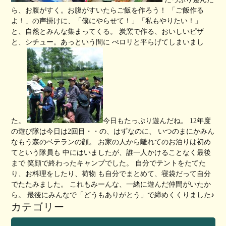
ら、お腹がすく。お腹がすいたらご飯を作ろう！ 「ご飯作る
よ！」の声掛けに、「僕にやらせて！」「私もやりたい！」
と、自然とみんな集まってくる。 炭窯で作る、おいしいピザ
と、シチュー。あっという間に ぺロリと平らげてしまいまし
た。
今日もたっぷり遊んだね。 12年度
の遊び隊は今日は2回目・・の、はずなのに、 いつのまにかみん
なもう森のベテランの顔。 お家の人から離れてのお泊りは初め
てという隊員も 中にはいましたが、誰一人かけることなく最後
まで 笑顔で終わったキャンプでした。 自分でテントをたてた
り、お料理をしたり、荷物 も自分でまとめて、寝袋だって自分
でたたみました。 これもみーんな、一緒に遊んだ仲間がいたか
ら。 最後にみんなで「どうもありがとう」で締めくくりました♪
カテゴリー