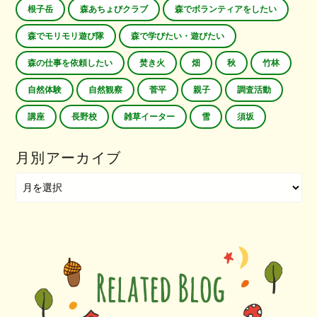
根子岳
森あちょびクラブ
森でボランティアをしたい
森でモリモリ遊び隊
森で学びたい・遊びたい
森の仕事を依頼したい
焚き火
畑
秋
竹林
自然体験
自然観察
菅平
親子
調査活動
講座
長野校
雑草イーター
雪
須坂
月別アーカイブ