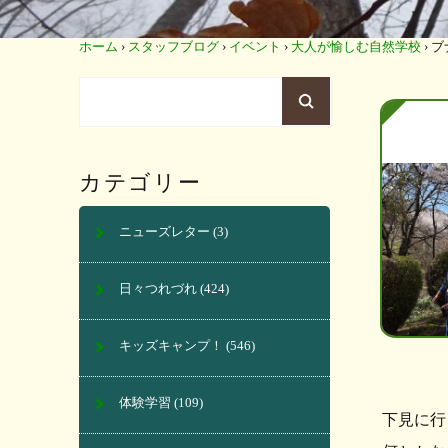
ホーム
›
スタッフブログ
›
イベント
›
大人が愉しむ自然学校
›
ブ
カテゴリー
ニューズレター
(3)
日々つれづれ
(424)
キッズキャンプ！
(546)
体験学習
(109)
下見に行