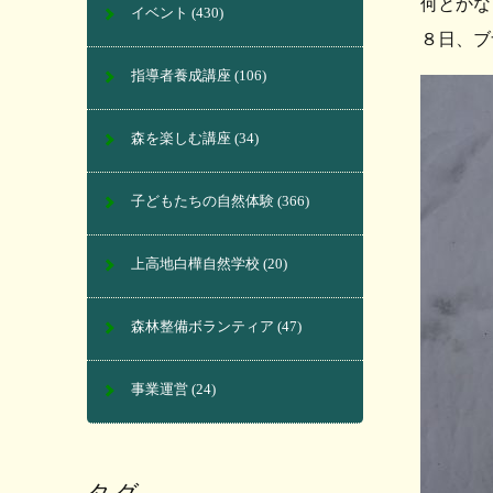
何とかな
イベント
(430)
８日、ブ
指導者養成講座
(106)
森を楽しむ講座
(34)
子どもたちの自然体験
(366)
上高地白樺自然学校
(20)
森林整備ボランティア
(47)
事業運営
(24)