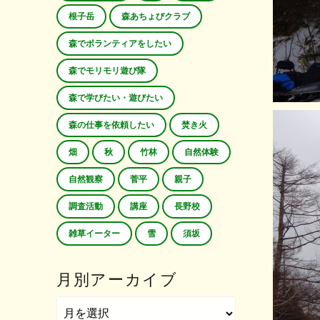
根子岳
森あちょびクラブ
森でボランティアをしたい
森でモリモリ遊び隊
森で学びたい・遊びたい
森の仕事を依頼したい
焚き火
畑
秋
竹林
自然体験
自然観察
菅平
親子
調査活動
講座
長野校
雑草イーター
雪
須坂
月別アーカイブ