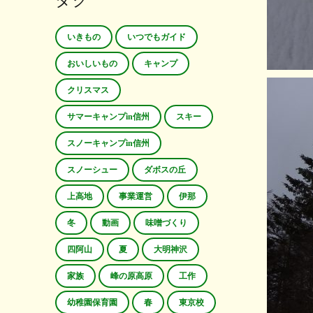
タグ
いきもの
いつでもガイド
おいしいもの
キャンプ
クリスマス
サマーキャンプin信州
スキー
スノーキャンプin信州
スノーシュー
ダボスの丘
上高地
事業運営
伊那
冬
動画
味噌づくり
四阿山
夏
大明神沢
家族
峰の原高原
工作
幼稚園保育園
春
東京校