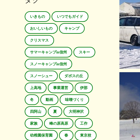
タグ
いきもの
いつでもガイド
おいしいもの
キャンプ
クリスマス
サマーキャンプin信州
スキー
スノーキャンプin信州
スノーシュー
ダボスの丘
上高地
事業運営
伊那
冬
動画
味噌づくり
四阿山
夏
大明神沢
家族
峰の原高原
工作
幼稚園保育園
春
東京校