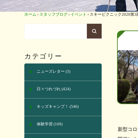
ホーム
›
スタッフブログ
›
イベント
›
スキーピクニック2020第3
カテゴリー
ニューズレター
(3)
日々つれづれ
(424)
キッズキャンプ！
(546)
体験学習
(109)
新型コロ