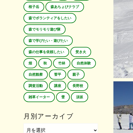
根子岳
森あちょびクラブ
森でボランティアをしたい
森でモリモリ遊び隊
森で学びたい・遊びたい
森の仕事を依頼したい
焚き火
畑
秋
竹林
自然体験
自然観察
菅平
親子
調査活動
講座
長野校
雑草イーター
雪
須坂
月別アーカイブ