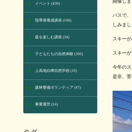
開催しま
イベント
(430)
バスで、
指導者養成講座
(106)
しみまし
森を楽しむ講座
(34)
スキーが
スキーが
子どもたちの自然体験
(366)
今年のス
上高地白樺自然学校
(20)
是非、菅
森林整備ボランティア
(47)
事業運営
(24)