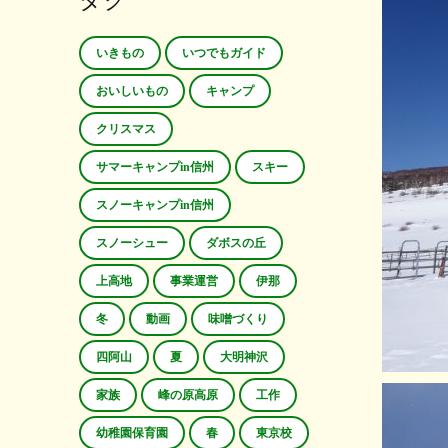
タグ
いきもの
いつでもガイド
おいしいもの
キャンプ
クリスマス
サマーキャンプin信州
スキー
スノーキャンプin信州
スノーシュー
ダボスの丘
上高地
事業運営
伊那
冬
動画
味噌づくり
四阿山
夏
大明神沢
家族
峰の原高原
工作
幼稚園保育園
春
東京校