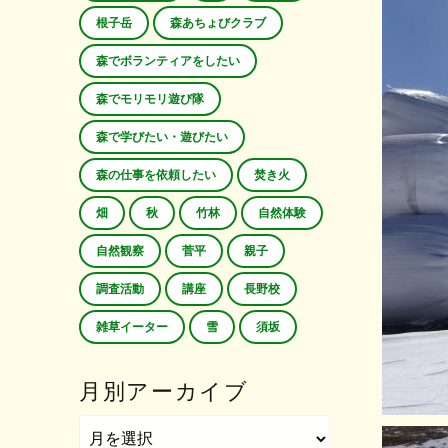
根子岳
森あちょびクラブ
森でボランティアをしたい
森でモリモリ遊び隊
森で学びたい・遊びたい
森の仕事を依頼したい
焚き火
畑
秋
竹林
自然体験
自然観察
菅平
親子
調査活動
講座
長野校
雑草イーター
雪
須坂
月別アーカイブ