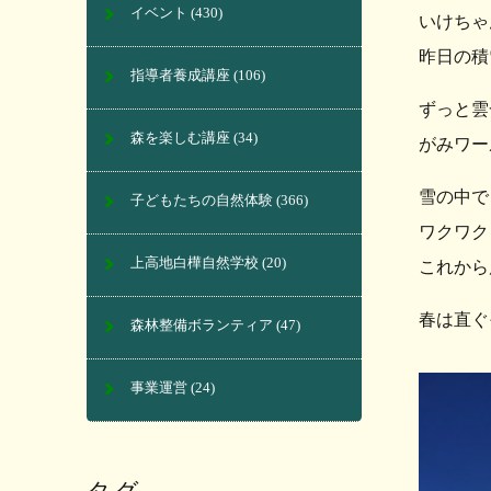
イベント
(430)
いけちゃ
昨日の積
指導者養成講座
(106)
ずっと雲
森を楽しむ講座
(34)
がみワー
雪の中で
子どもたちの自然体験
(366)
ワクワク
上高地白樺自然学校
(20)
これから
春は直ぐ
森林整備ボランティア
(47)
事業運営
(24)