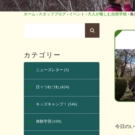
ホーム
›
スタッフブログ
›
イベント
›
大人が愉しむ自然学校
›
春
カテゴリー
ニューズレター
(3)
日々つれづれ
(424)
キッズキャンプ！
(546)
体験学習
(109)
今日のい