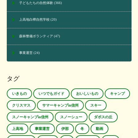
子どもたちの自然体験
(366)
上高地白樺自然学校
(20)
森林整備ボランティア
(47)
事業運営
(24)
タグ
いきもの
いつでもガイド
おいしいもの
キャンプ
クリスマス
サマーキャンプin信州
スキー
スノーキャンプin信州
スノーシュー
ダボスの丘
上高地
事業運営
伊那
冬
動画