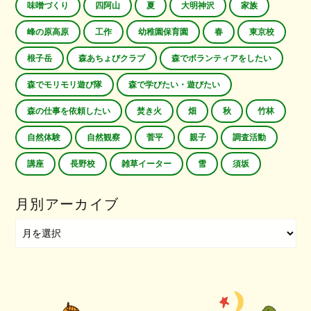
味噌づくり
四阿山
夏
大明神沢
家族
峰の原高原
工作
幼稚園保育園
春
東京校
根子岳
森あちょびクラブ
森でボランティアをしたい
森でモリモリ遊び隊
森で学びたい・遊びたい
森の仕事を依頼したい
焚き火
畑
秋
竹林
自然体験
自然観察
菅平
親子
調査活動
講座
長野校
雑草イーター
雪
須坂
月別アーカイブ