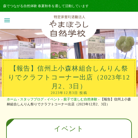
森でつながる自然体験 春夏秋冬を通して活動しています
menu
【報告】信州上小森林組合しんりん祭
りでクラフトコーナー出店（2023年12
月2、3日）
2023年12月3日 投稿
ホーム
›
スタッフブログ
›
イベント
›
親子で楽しむ自然体験
›
【報告】信州上小森
林組合しんりん祭りでクラフトコーナー出店（2023年12月2、3日）
イベント