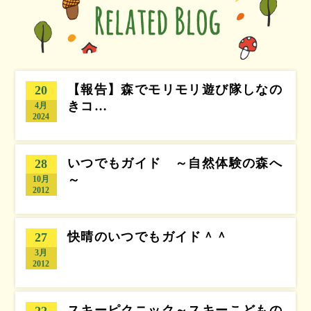
【報告】森でモリモリ遊び隊しなの
20
きコ…
4月
2024
いつでもガイド ～自然体験の森へ
28
～
10月
2012
快晴のいつでもガイド＾＾
27
3月
2012
スキーピクニック～スキーこどもの
22