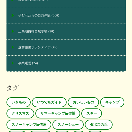
子どもたちの自然体験
(366)
上高地白樺自然学校
(20)
森林整備ボランティア
(47)
事業運営
(24)
タグ
いきもの
いつでもガイド
おいしいもの
キャンプ
クリスマス
サマーキャンプin信州
スキー
スノーキャンプin信州
スノーシュー
ダボスの丘