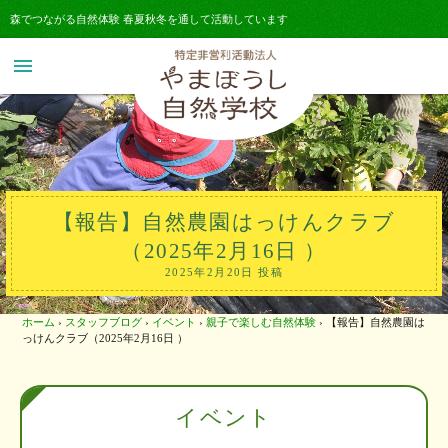
森でつながる自然体験 春夏秋冬を通して活動しています
menu
【報告】自然農園はっけんクラブ
（2025年2月16日 ）
2025年2月20日 投稿
ホーム
›
スタッフブログ
›
イベント
›
親子で楽しむ自然体験
›
【報告】自然農園は
っけんクラブ（2025年2月16日 ）
イベント