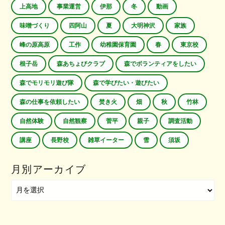
上高地
事業運営
伊那
冬
動画
味噌づくり
四阿山
夏
大明神沢
家族
峰の原高原
工作
幼稚園保育園
春
東京校
根子岳
森あちょびクラブ
森でボランティアをしたい
森でモリモリ遊び隊
森で学びたい・遊びたい
森の仕事を依頼したい
焚き火
畑
秋
竹林
自然体験
自然観察
菅平
親子
調査活動
講座
長野校
雑草イーター
雪
須坂
月別アーカイブ