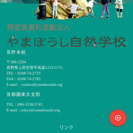
長野本校
〒386-2204
⻑野県上⽥市菅平⾼原1223-5751
TEL：0268-74-2735
FAX：0268-74-2795
E-mail：contact@yamaboushi.org
首都圏東京支部
TEL：090-5338-5741
E-mail：tokyo@yamaboushi.org
control_point
リンク