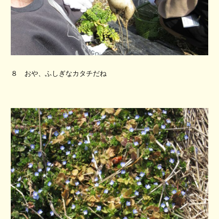
８ おや、ふしぎなカタチだね