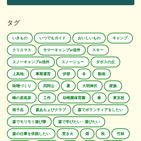
タグ
いきもの
いつでもガイド
おいしいもの
キャンプ
クリスマス
サマーキャンプin信州
スキー
スノーキャンプin信州
スノーシュー
ダボスの丘
上高地
事業運営
伊那
冬
動画
味噌づくり
四阿山
夏
大明神沢
家族
峰の原高原
工作
幼稚園保育園
春
東京校
根子岳
森あちょびクラブ
森でボランティアをしたい
森でモリモリ遊び隊
森で学びたい・遊びたい
森の仕事を依頼したい
焚き火
畑
秋
竹林