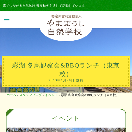
森でつながる自然体験 春夏秋冬を通して活動しています
menu
彩湖 冬鳥観察会&BBQランチ（東京
校）
2013年1月26日 投稿
ホーム
›
スタッフブログ
›
イベント
›
彩湖 冬鳥観察会&BBQランチ（東京校）
イベント