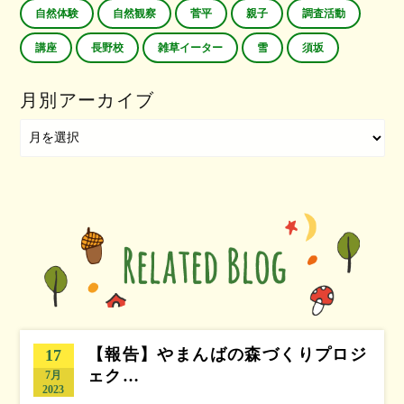
自然体験
自然観察
菅平
親子
調査活動
講座
長野校
雑草イーター
雪
須坂
月別アーカイブ
【報告】やまんばの森づくりプロジ
17
ェク…
7月
2023