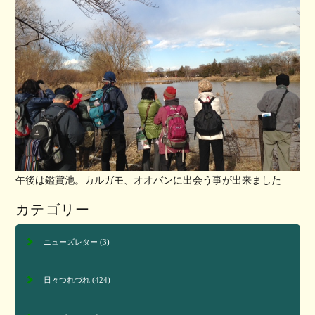
午後は鑑賞池。カルガモ、オオバンに出会う事が出来ました
カテゴリー
ニューズレター
(3)
日々つれづれ
(424)