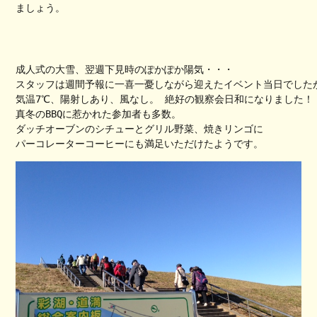
ましょう。
成人式の大雪、翌週下見時のぽかぽか陽気・・・

スタッフは週間予報に一喜一憂しながら迎えたイベント当日でしたが
気温7℃、陽射しあり、風なし。 絶好の観察会日和になりました！

真冬のBBQに惹かれた参加者も多数。

ダッチオーブンのシチューとグリル野菜、焼きリンゴに

パーコレーターコーヒーにも満足いただけたようです。