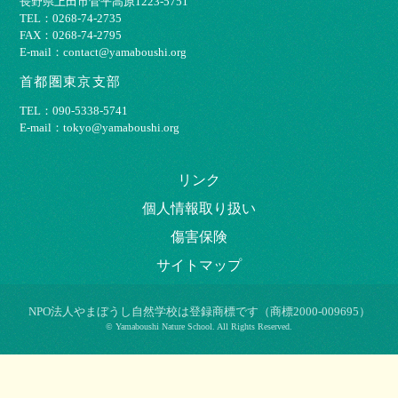
⻑野県上⽥市菅平⾼原1223-5751
TEL：0268-74-2735
FAX：0268-74-2795
E-mail：contact@yamaboushi.org
首都圏東京支部
TEL：090-5338-5741
E-mail：tokyo@yamaboushi.org
リンク
個⼈情報取り扱い
傷害保険
サイトマップ
NPO法⼈やまぼうし⾃然学校は登録商標です（商標2000-009695）
© Yamaboushi Nature School. All Rights Reserved.