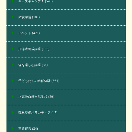
キッズキャンプ！
(545)
体験学習
(109)
イベント
(428)
指導者養成講座
(106)
森を楽しむ講座
(34)
子どもたちの自然体験
(364)
上高地白樺自然学校
(20)
森林整備ボランティア
(47)
事業運営
(24)