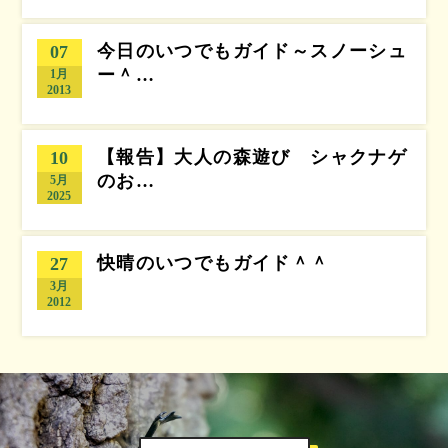
今日のいつでもガイド～スノーシュ
07
ー＾…
1月
2013
【報告】大人の森遊び シャクナゲ
10
のお…
5月
2025
快晴のいつでもガイド＾＾
27
3月
2012