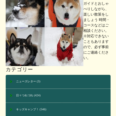
ガイドとおしゃ
べりしながら、
楽しい散策をし
ましょう 時間・
コースなどはご
相談ください。
※対応できない
こともあります
ので、必ず事前
にご連絡くださ
い。
カテゴリー
ニューズレター
(3)
日々つれづれ
(424)
キッズキャンプ！
(546)