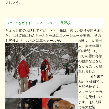
ましょう。
いつでもガイド
スノーシュー
長野校
ちょっと前のお話しですが・・・ 先日、嬉しい便りが届きまし
た。 1月17日にわんちゃんと一緒にスノーシューを実施。 その
お客様より、お礼と写真のメールが♪
この日は、人間×4
人、柴犬×4頭！
約2時間、たっ
ぷりの雪に冬芽
の観察などをし
ながら楽しく散
策しました
また来て
ね♪ やまぼうし
自然学校では、
スノーシューガ
イドを受付てい
ます。 お1人様
でも大歓迎！