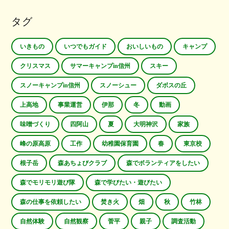
タグ
いきもの
いつでもガイド
おいしいもの
キャンプ
クリスマス
サマーキャンプin信州
スキー
スノーキャンプin信州
スノーシュー
ダボスの丘
上高地
事業運営
伊那
冬
動画
味噌づくり
四阿山
夏
大明神沢
家族
峰の原高原
工作
幼稚園保育園
春
東京校
根子岳
森あちょびクラブ
森でボランティアをしたい
森でモリモリ遊び隊
森で学びたい・遊びたい
森の仕事を依頼したい
焚き火
畑
秋
竹林
自然体験
自然観察
菅平
親子
調査活動