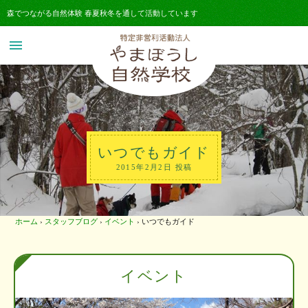
森でつながる自然体験 春夏秋冬を通して活動しています
menu
いつでもガイド
2015年2月2日 投稿
ホーム
›
スタッフブログ
›
イベント
›
いつでもガイド
イベント