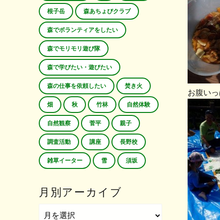
根子岳
森あちょびクラブ
森でボランティアをしたい
森でモリモリ遊び隊
森で学びたい・遊びたい
森の仕事を依頼したい
焚き火
お腹いっ
畑
秋
竹林
自然体験
自然観察
菅平
親子
調査活動
講座
長野校
雑草イーター
雪
須坂
月別アーカイブ