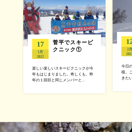
1
菅平でスキーピ
17
クニック①
2
1月
202
2022
今日
楽しい楽しいスキーピクニックが今
様。
年もはじまりました。奇しくも、昨
きたい
年の１回目と同じメンバーと...