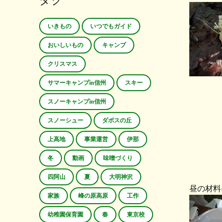
タグ
いきもの
いつでもガイド
おいしいもの
キャンプ
クリスマス
サマーキャンプin信州
スキー
スノーキャンプin信州
スノーシュー
ダボスの丘
上高地
事業運営
伊那
冬
動画
味噌づくり
四阿山
夏
大明神沢
昼の材
家族
峰の原高原
工作
幼稚園保育園
春
東京校