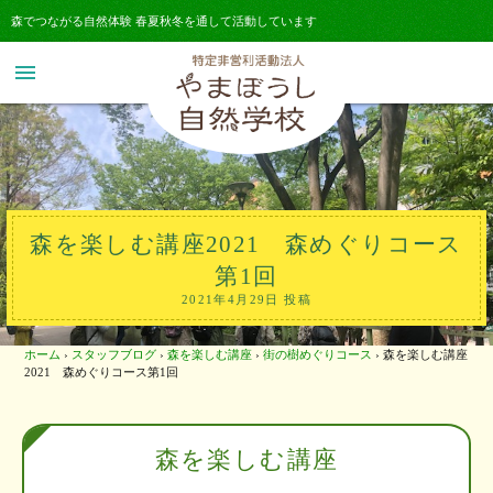
森でつながる自然体験 春夏秋冬を通して活動しています
menu
森を楽しむ講座2021 森めぐりコース
第1回
2021年4月29日 投稿
ホーム
›
スタッフブログ
›
森を楽しむ講座
›
街の樹めぐりコース
›
森を楽しむ講座
2021 森めぐりコース第1回
森を楽しむ講座