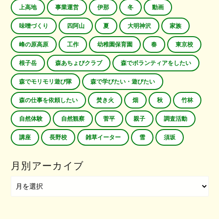
上高地
事業運営
伊那
冬
動画
味噌づくり
四阿山
夏
大明神沢
家族
峰の原高原
工作
幼稚園保育園
春
東京校
根子岳
森あちょびクラブ
森でボランティアをしたい
森でモリモリ遊び隊
森で学びたい・遊びたい
森の仕事を依頼したい
焚き火
畑
秋
竹林
自然体験
自然観察
菅平
親子
調査活動
講座
長野校
雑草イーター
雪
須坂
月別アーカイブ