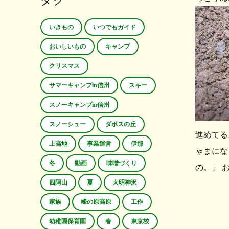
タグ
いきもの
いつでもガイド
おいしいもの
キャンプ
クリスマス
サマーキャンプin信州
スキー
スノーキャンプin信州
スノーシュー
ダボスの丘
進めてる
上高地
事業運営
伊那
ゃまにな
冬
動画
味噌づくり
の。」 
四阿山
夏
大明神沢
家族
峰の原高原
工作
幼稚園保育園
春
東京校