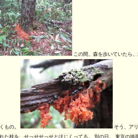
この間、森を歩いていたら、
くもの。
そう、アリ
れた枝を、せっせせっせとほじくってる。 別の日。 東京の地