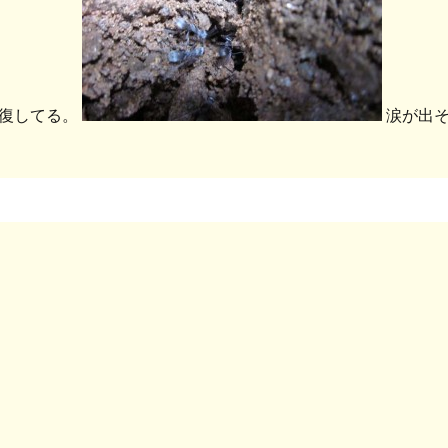
復してる。
涙が出そ