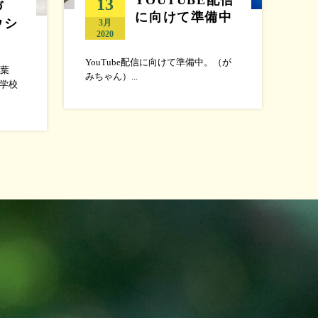
13
づ
に向けて準備中
ウシ
3月
2020
YouTube配信に向けて準備中。（が
葉
みちゃん）...
然学校