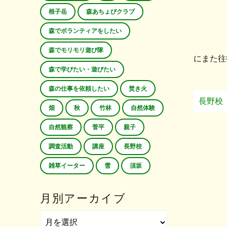
根子岳
森あちょびクラブ
森でボランティアをしたい
森でモリモリ遊び隊
にまた往
森で学びたい・遊びたい
森の仕事を依頼したい
焚き火
長野校
畑
秋
竹林
自然体験
自然観察
菅平
親子
調査活動
講座
長野校
雑草イーター
雪
須坂
月別アーカイブ