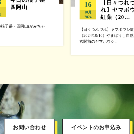
3
【日々つれ
16
四阿山
れ】ヤマボ
月
10月
0
紅葉（20…
2024
の根子岳・四阿山(がみちゃ
【日々つれづれ】ヤマボウシ紅
（2024/10/16）やまぼうし自
玄関前のヤマボウシ...
お問い合わせ
イベントのお申込み