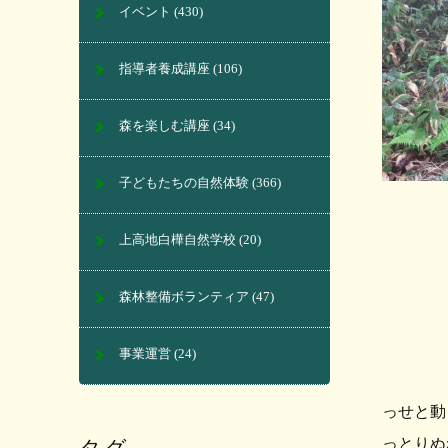
イベント
(430)
指導者養成講座
(106)
森を楽しむ講座
(34)
子どもたちの自然体験
(366)
上高地白樺自然学校
(20)
森林整備ボランティア
(47)
事業運営
(24)
っせと動
っとりぬ