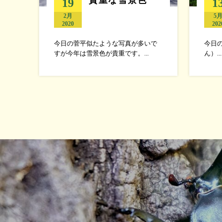
19
1
2月
5
2020
202
今日の菅平似たような写真が多いで
今日
すが今年は雪景色が貴重です。...
ん）...