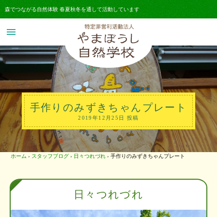
森でつながる自然体験 春夏秋冬を通して活動しています
menu
手作りのみずきちゃんプレート
2019年12月25日 投稿
ホーム
›
スタッフブログ
›
日々つれづれ
›
手作りのみずきちゃんプレート
日々つれづれ