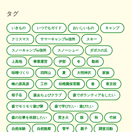
タグ
いきもの
いつでもガイド
おいしいもの
キャンプ
クリスマス
サマーキャンプin信州
スキー
スノーキャンプin信州
スノーシュー
ダボスの丘
上高地
事業運営
伊那
冬
動画
味噌づくり
四阿山
夏
大明神沢
家族
峰の原高原
工作
幼稚園保育園
春
東京校
根子岳
森あちょびクラブ
森でボランティアをしたい
森でモリモリ遊び隊
森で学びたい・遊びたい
森の仕事を依頼したい
焚き火
畑
秋
竹林
自然体験
自然観察
菅平
親子
調査活動