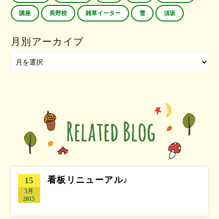
講座
長野校
雑草イーター
雪
須坂
月別アーカイブ
看板リニューアル♪
15
5月
2015