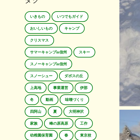
タグ
いきもの
いつでもガイド
おいしいもの
キャンプ
クリスマス
サマーキャンプin信州
スキー
スノーキャンプin信州
スノーシュー
ダボスの丘
上高地
事業運営
伊那
冬
動画
味噌づくり
四阿山
夏
大明神沢
家族
峰の原高原
工作
幼稚園保育園
春
東京校