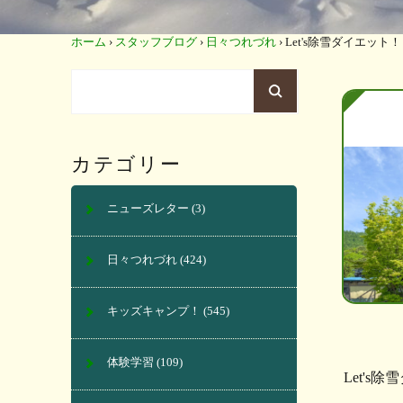
ホーム
›
スタッフブログ
›
日々つれづれ
›
Let's除雪ダイエット
カテゴリー
ニューズレター
(3)
日々つれづれ
(424)
キッズキャンプ！
(545)
体験学習
(109)
Let's