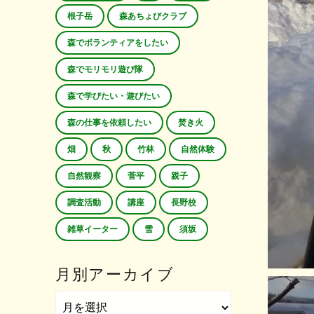
根子岳
森あちょびクラブ
森でボランティアをしたい
森でモリモリ遊び隊
森で学びたい・遊びたい
森の仕事を依頼したい
焚き火
畑
秋
竹林
自然体験
自然観察
菅平
親子
調査活動
講座
長野校
雑草イーター
雪
須坂
月別アーカイブ