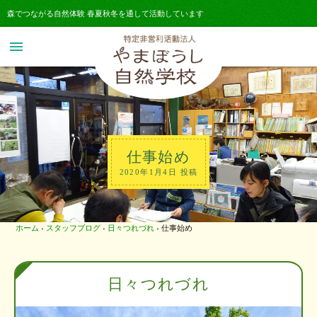
森でつながる自然体験 春夏秋冬を通して活動しています
menu
仕事始め
2020年1月4日 投稿
ホーム
›
スタッフブログ
›
日々つれづれ
›
仕事始め
日々つれづれ