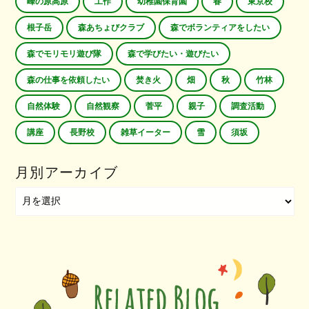
峰の原高原
工作
幼稚園保育園
春
東京校
根子岳
森あちょびクラブ
森でボランティアをしたい
森でモリモリ遊び隊
森で学びたい・遊びたい
森の仕事を依頼したい
焚き火
畑
秋
竹林
自然体験
自然観察
菅平
親子
調査活動
講座
長野校
雑草イーター
雪
須坂
月別アーカイブ