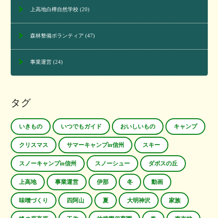
上高地白樺自然学校
(20)
森林整備ボランティア
(47)
事業運営
(24)
タグ
いきもの
いつでもガイド
おいしいもの
キャンプ
クリスマス
サマーキャンプin信州
スキー
スノーキャンプin信州
スノーシュー
ダボスの丘
上高地
事業運営
伊那
冬
動画
味噌づくり
四阿山
夏
大明神沢
家族