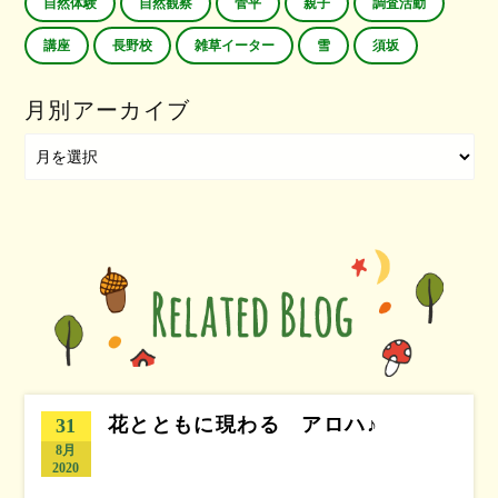
自然体験
自然観察
菅平
親子
調査活動
講座
長野校
雑草イーター
雪
須坂
月別アーカイブ
花とともに現わる アロハ♪
31
8月
2020