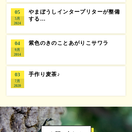
やまぼうしインタープリターが整備
05
する…
5月
2024
紫色のきのことあがりこサワラ
04
9月
2014
手作り麦茶♪
03
7月
2020