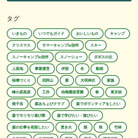
タグ
いきもの
いつでもガイド
おいしいもの
キャンプ
クリスマス
サマーキャンプin信州
スキー
スノーキャンプin信州
スノーシュー
ダボスの丘
上高地
事業運営
伊那
冬
動画
味噌づくり
四阿山
夏
大明神沢
家族
峰の原高原
工作
幼稚園保育園
春
東京校
根子岳
森あちょびクラブ
森でボランティアをしたい
森でモリモリ遊び隊
森で学びたい・遊びたい
森の仕事を依頼したい
焚き火
畑
秋
竹林