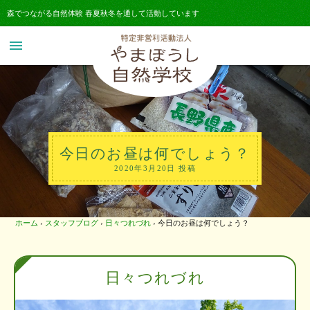
森でつながる自然体験 春夏秋冬を通して活動しています
menu
今日のお昼は何でしょう？
2020年3月20日 投稿
ホーム
›
スタッフブログ
›
日々つれづれ
›
今日のお昼は何でしょう？
日々つれづれ