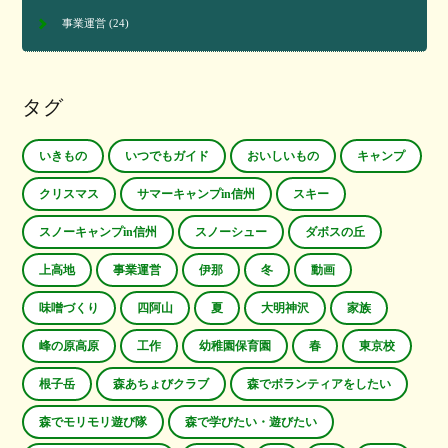
事業運営
(24)
タグ
いきもの
いつでもガイド
おいしいもの
キャンプ
クリスマス
サマーキャンプin信州
スキー
スノーキャンプin信州
スノーシュー
ダボスの丘
上高地
事業運営
伊那
冬
動画
味噌づくり
四阿山
夏
大明神沢
家族
峰の原高原
工作
幼稚園保育園
春
東京校
根子岳
森あちょびクラブ
森でボランティアをしたい
森でモリモリ遊び隊
森で学びたい・遊びたい