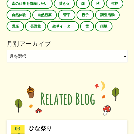
森の仕事を依頼したい
焚き火
畑
秋
竹林
自然体験
自然観察
菅平
親子
調査活動
講座
長野校
雑草イーター
雪
須坂
月別アーカイブ
ひな祭り
03