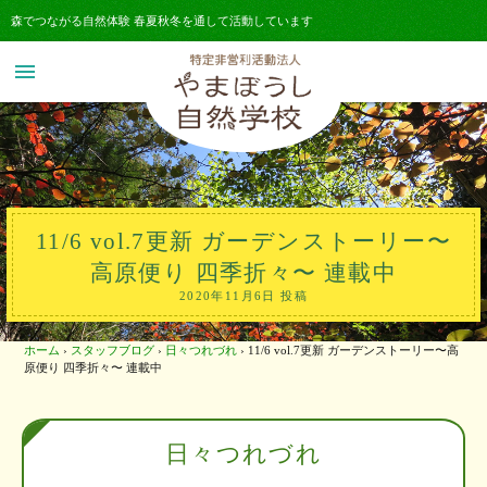
森でつながる自然体験 春夏秋冬を通して活動しています
menu
11/6 vol.7更新 ガーデンストーリー〜
高原便り 四季折々〜 連載中
2020年11月6日 投稿
ホーム
›
スタッフブログ
›
日々つれづれ
›
11/6 vol.7更新 ガーデンストーリー〜高
原便り 四季折々〜 連載中
日々つれづれ