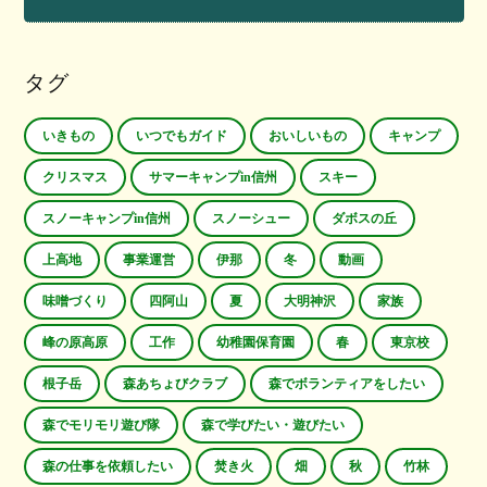
タグ
いきもの
いつでもガイド
おいしいもの
キャンプ
クリスマス
サマーキャンプin信州
スキー
スノーキャンプin信州
スノーシュー
ダボスの丘
上高地
事業運営
伊那
冬
動画
味噌づくり
四阿山
夏
大明神沢
家族
峰の原高原
工作
幼稚園保育園
春
東京校
根子岳
森あちょびクラブ
森でボランティアをしたい
森でモリモリ遊び隊
森で学びたい・遊びたい
森の仕事を依頼したい
焚き火
畑
秋
竹林