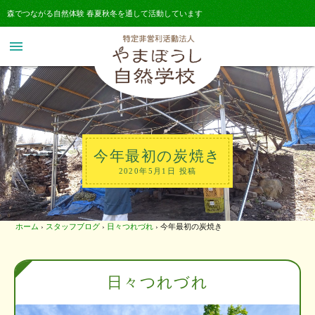
森でつながる自然体験 春夏秋冬を通して活動しています
menu
今年最初の炭焼き
2020年5月1日 投稿
ホーム
›
スタッフブログ
›
日々つれづれ
›
今年最初の炭焼き
日々つれづれ