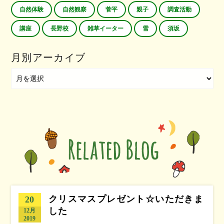
自然体験
自然観察
菅平
親子
調査活動
講座
長野校
雑草イーター
雪
須坂
月別アーカイブ
クリスマスプレゼント☆いただきま
20
した
12月
2019