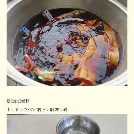
媒染は3種類
上：ミョウバン
右下：銅
左：鉄