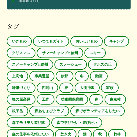
事業運営
(24)
タグ
いきもの
いつでもガイド
おいしいもの
キャンプ
クリスマス
サマーキャンプin信州
スキー
スノーキャンプin信州
スノーシュー
ダボスの丘
上高地
事業運営
伊那
冬
動画
味噌づくり
四阿山
夏
大明神沢
家族
峰の原高原
工作
幼稚園保育園
春
東京校
根子岳
森あちょびクラブ
森でボランティアをしたい
森でモリモリ遊び隊
森で学びたい・遊びたい
森の仕事を依頼したい
焚き火
畑
秋
竹林