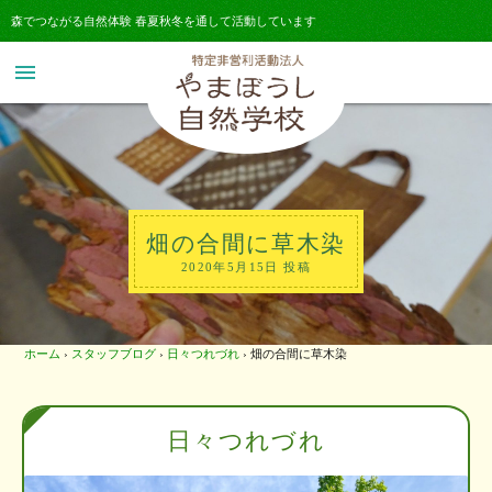
森でつながる自然体験 春夏秋冬を通して活動しています
menu
畑の合間に草木染
2020年5月15日 投稿
ホーム
›
スタッフブログ
›
日々つれづれ
›
畑の合間に草木染
日々つれづれ