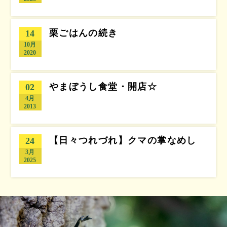
栗ごはんの続き
14
10月
2020
やまぼうし食堂・開店☆
02
4月
2013
【日々つれづれ】クマの掌なめし
24
3月
2025