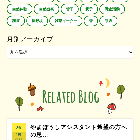
自然体験
自然観察
菅平
親子
調査活動
講座
長野校
雑草イーター
雪
須坂
月別アーカイブ
やまぼうしアシスタント希望の方へ
26
の思…
4月
2023