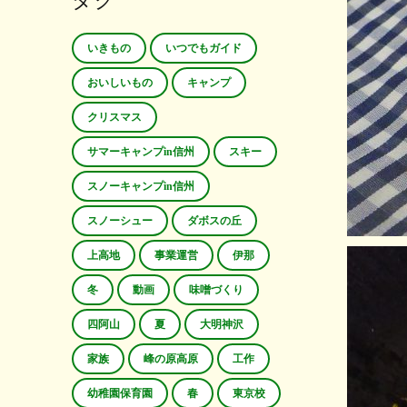
タグ
いきもの
いつでもガイド
おいしいもの
キャンプ
クリスマス
サマーキャンプin信州
スキー
スノーキャンプin信州
スノーシュー
ダボスの丘
上高地
事業運営
伊那
冬
動画
味噌づくり
四阿山
夏
大明神沢
家族
峰の原高原
工作
幼稚園保育園
春
東京校