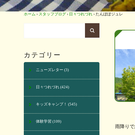
ホーム
›
スタッフブログ
›
日々つれづれ
›
たんぽぽジュレ
カテゴリー
ニューズレター
(3)
日々つれづれ
(424)
キッズキャンプ！
(545)
体験学習
(109)
雨降りで