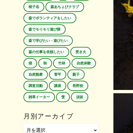
根子岳
森あちょびクラブ
森でボランティアをしたい
森でモリモリ遊び隊
森で学びたい・遊びたい
森の仕事を依頼したい
焚き火
畑
秋
竹林
自然体験
自然観察
菅平
親子
調査活動
講座
長野校
雑草イーター
雪
須坂
月別アーカイブ