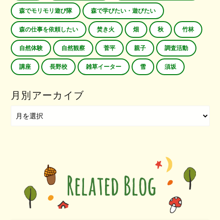
森でモリモリ遊び隊
森で学びたい・遊びたい
森の仕事を依頼したい
焚き火
畑
秋
竹林
自然体験
自然観察
菅平
親子
調査活動
講座
長野校
雑草イーター
雪
須坂
月別アーカイブ