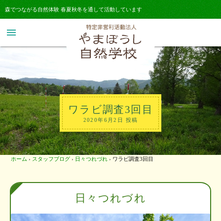
森でつながる自然体験 春夏秋冬を通して活動しています
menu
ワラビ調査3回目
2020年6月2日 投稿
ホーム
›
スタッフブログ
›
日々つれづれ
›
ワラビ調査3回目
日々つれづれ