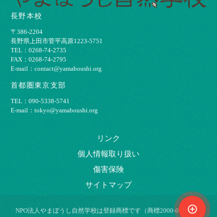
長野本校
〒386-2204
⻑野県上⽥市菅平⾼原1223-5751
TEL：0268-74-2735
FAX：0268-74-2795
E-mail：contact@yamaboushi.org
首都圏東京支部
TEL：090-5338-5741
E-mail：tokyo@yamaboushi.org
リンク
個⼈情報取り扱い
傷害保険
サイトマップ
control_point
NPO法⼈やまぼうし⾃然学校は登録商標です（商標2000-009695）