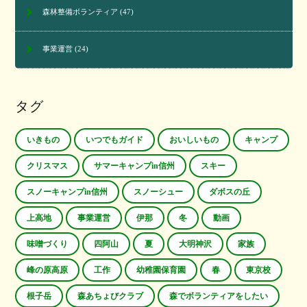
森林整備ボランティア
(47)
事業運営
(24)
タグ
いきもの
いつでもガイド
おいしいもの
キャンプ
クリスマス
サマーキャンプin信州
スキー
スノーキャンプin信州
スノーシュー
ダボスの丘
上高地
事業運営
伊那
冬
動画
味噌づくり
四阿山
夏
大明神沢
家族
峰の原高原
工作
幼稚園保育園
春
東京校
根子岳
森あちょびクラブ
森でボランティアをしたい