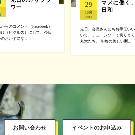
0
マメに働く
29
ワー
日和
月
10月
0
2012
からのコメント（Facebook）
先日、会員さんにもお手伝いい
漬け（ピクルス）にして、今日
いて、チェーンソーで切りまく
のおかずにな...
丸太たち。 年輪の美しい断...
お問い合わせ
イベントのお申込み