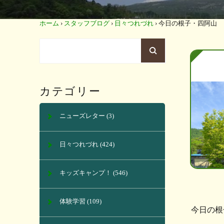
ホーム
›
スタッフブログ
›
日々つれづれ
›
今日の根子・四阿山
カテゴリー
ニューズレター
(3)
日々つれづれ
(424)
キッズキャンプ！
(546)
体験学習
(109)
今日の根