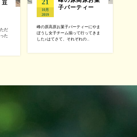
21
、豆
子パーティー
10月
2019
峰の原高原お菓子パーティーにやま
ただ
ぼうし女子チーム揃って行ってきま
った
した♪はてさて、それぞれの...