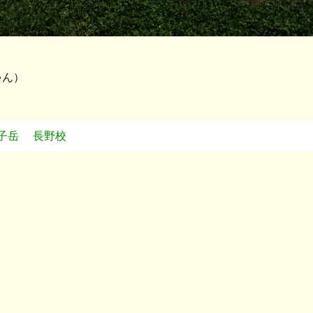
ゃん）
子岳
長野校