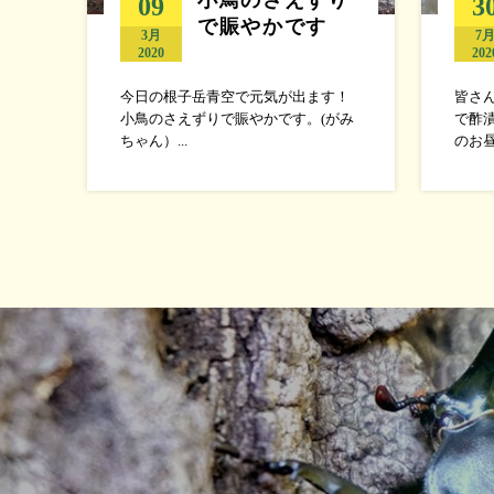
09
3
で賑やかです
3月
7
2020
202
今日の根子岳青空で元気が出ます！
皆さん
小鳥のさえずりで賑やかです。(がみ
で酢
ちゃん）...
のお昼