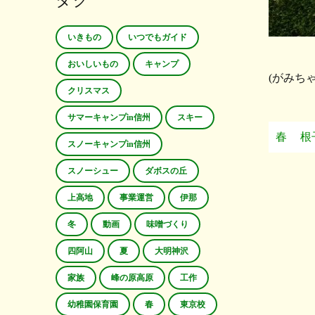
タグ
いきもの
いつでもガイド
おいしいもの
キャンプ
(がみち
クリスマス
サマーキャンプin信州
スキー
春
根
スノーキャンプin信州
スノーシュー
ダボスの丘
上高地
事業運営
伊那
冬
動画
味噌づくり
四阿山
夏
大明神沢
家族
峰の原高原
工作
幼稚園保育園
春
東京校