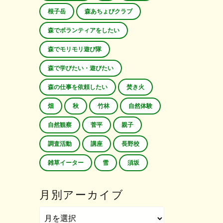
根子岳
森あちょびクラブ
森でボランティアをしたい
森でモリモリ遊び隊
森で学びたい・遊びたい
森の仕事を依頼したい
焚き火
畑
秋
竹林
自然体験
自然観察
菅平
親子
調査活動
講座
長野校
雑草イーター
雪
須坂
月別アーカイブ