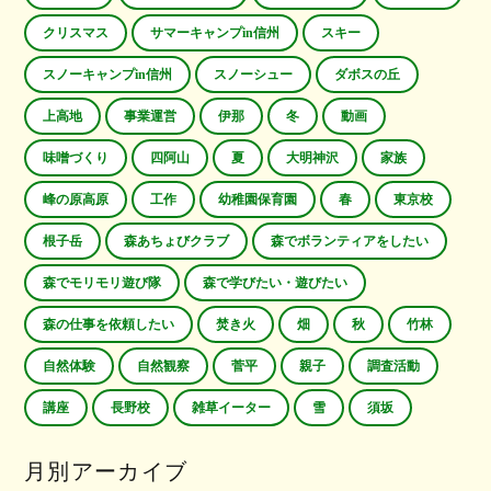
クリスマス
サマーキャンプin信州
スキー
スノーキャンプin信州
スノーシュー
ダボスの丘
上高地
事業運営
伊那
冬
動画
味噌づくり
四阿山
夏
大明神沢
家族
峰の原高原
工作
幼稚園保育園
春
東京校
根子岳
森あちょびクラブ
森でボランティアをしたい
森でモリモリ遊び隊
森で学びたい・遊びたい
森の仕事を依頼したい
焚き火
畑
秋
竹林
自然体験
自然観察
菅平
親子
調査活動
講座
長野校
雑草イーター
雪
須坂
月別アーカイブ