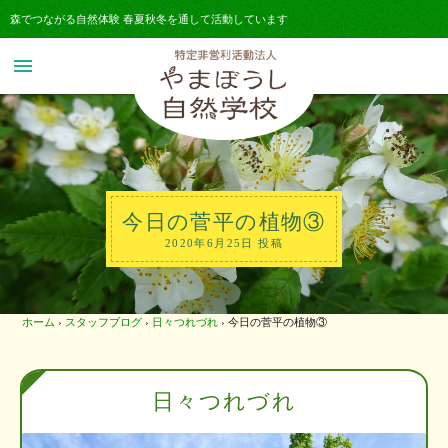
森でつながる自然体験 春夏秋冬を通して活動しています
menu
今日の菅平の植物③
2020年6月25日 投稿
ホーム
›
スタッフブログ
›
日々つれづれ
›
今日の菅平の植物③
日々つれづれ