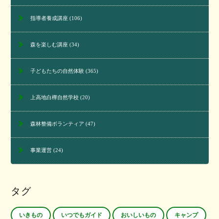
指導者養成講座
(106)
森を楽しむ講座
(34)
子どもたちの自然体験
(365)
上高地白樺自然学校
(20)
森林整備ボランティア
(47)
事業運営
(24)
タグ
いきもの
いつでもガイド
おいしいもの
キャンプ