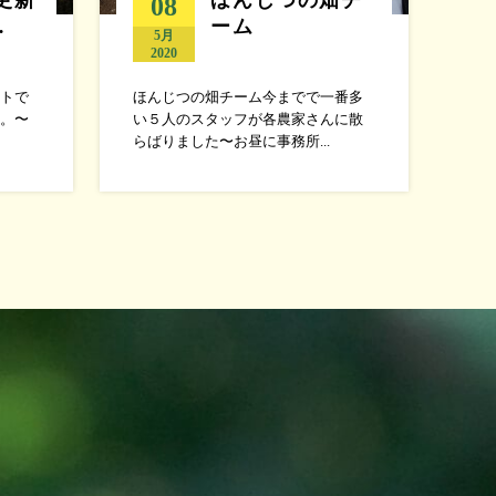
08
…
ーム
5月
2020
トで
ほんじつの畑チーム今までで一番多
。〜
い５人のスタッフが各農家さんに散
らばりました〜お昼に事務所...