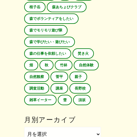
根子岳
森あちょびクラブ
森でボランティアをしたい
森でモリモリ遊び隊
森で学びたい・遊びたい
森の仕事を依頼したい
焚き火
畑
秋
竹林
自然体験
自然観察
菅平
親子
調査活動
講座
長野校
雑草イーター
雪
須坂
月別アーカイブ