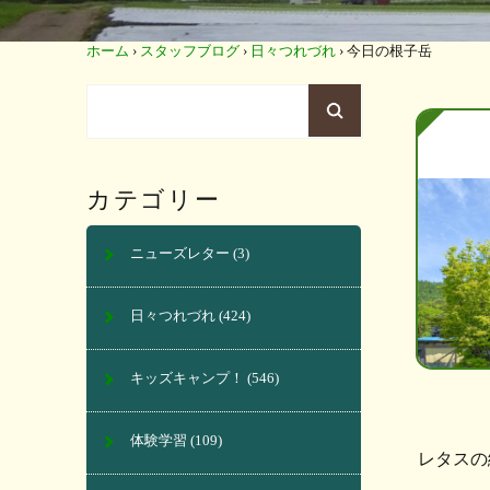
ホーム
›
スタッフブログ
›
日々つれづれ
›
今日の根子岳
カテゴリー
ニューズレター
(3)
日々つれづれ
(424)
キッズキャンプ！
(546)
体験学習
(109)
レタスの