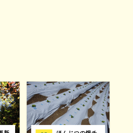
7更新
ほんじつの畑チ