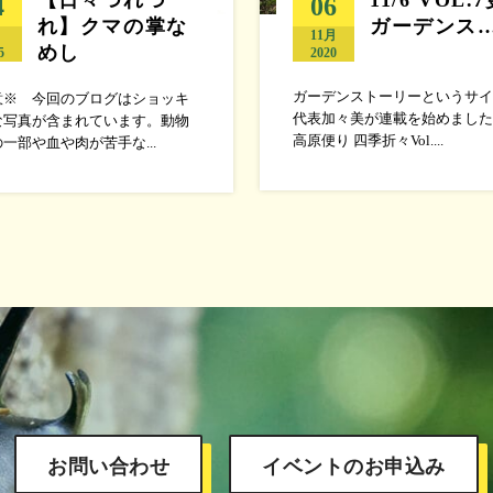
4
06
れ】クマの掌な
ガーデンス
月
11月
めし
5
2020
ガーデンストーリーというサイ
意※ 今回のブログはショッキ
代表加々美が連載を始めました
な写真が含まれています。動物
高原便り 四季折々Vol....
一部や血や肉が苦手な...
お問い合わせ
イベントのお申込み