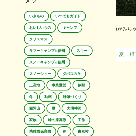
タグ
いきもの
いつでもガイド
おいしいもの
キャンプ
(がみち
クリスマス
サマーキャンプin信州
スキー
夏
根
スノーキャンプin信州
スノーシュー
ダボスの丘
上高地
事業運営
伊那
冬
動画
味噌づくり
四阿山
夏
大明神沢
家族
峰の原高原
工作
幼稚園保育園
春
東京校