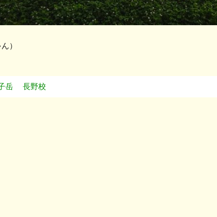
ゃん）
子岳
長野校