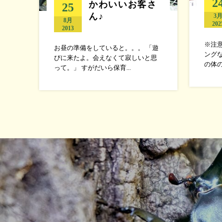
2
かわいいお客さ
25
ん♪
3
8月
202
2013
※注
お昼の準備をしていると。。。 「遊
ング
びに来たよ。会えなくて寂しいと思
の体の
って。」 すがだいら保育...