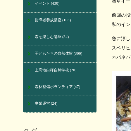
雑草イー
イベント
(430)
前回の投
指導者養成講座
(106)
私のイン
森を楽しむ講座
(34)
急に涼し
スベリヒ
子どもたちの自然体験
(366)
ネバネバ
上高地白樺自然学校
(20)
森林整備ボランティア
(47)
事業運営
(24)