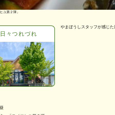
ヒユ第２弾」
やまぼうしスタッフが感じた
日々つれづれ
昼