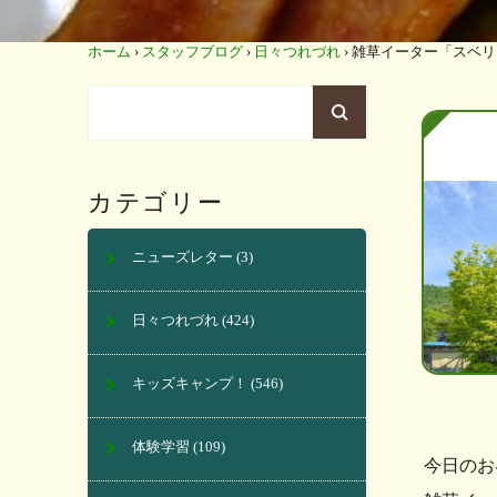
ホーム
›
スタッフブログ
›
日々つれづれ
›
雑草イーター「スベリ
カテゴリー
ニューズレター
(3)
日々つれづれ
(424)
キッズキャンプ！
(546)
体験学習
(109)
今日のお