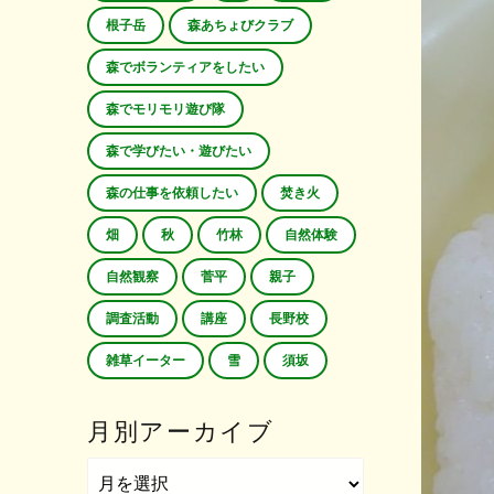
根子岳
森あちょびクラブ
森でボランティアをしたい
森でモリモリ遊び隊
森で学びたい・遊びたい
森の仕事を依頼したい
焚き火
畑
秋
竹林
自然体験
自然観察
菅平
親子
調査活動
講座
長野校
雑草イーター
雪
須坂
月別アーカイブ