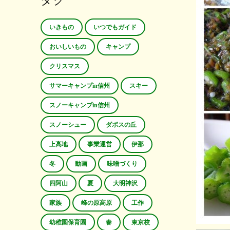
タグ
いきもの
いつでもガイド
おいしいもの
キャンプ
クリスマス
サマーキャンプin信州
スキー
スノーキャンプin信州
スノーシュー
ダボスの丘
上高地
事業運営
伊那
冬
動画
味噌づくり
四阿山
夏
大明神沢
家族
峰の原高原
工作
幼稚園保育園
春
東京校