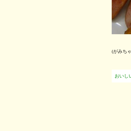
(がみち
おいし