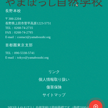
長野本校
〒386-2204
⻑野県上⽥市菅平⾼原1223-5751
TEL：0268-74-2735
FAX：0268-74-2795
E-mail：contact@yamaboushi.org
首都圏東京支部
TEL：090-5338-5741
E-mail：tokyo@yamaboushi.org
リンク
個⼈情報取り扱い
傷害保険
サイトマップ
control_point
NPO法⼈やまぼうし⾃然学校は登録商標です（商標2000-009695）