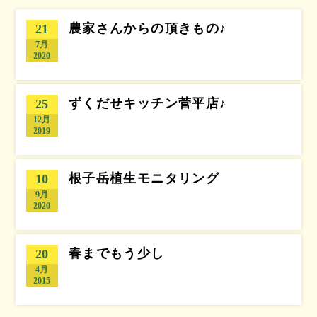
農家さんからの頂きもの♪
21
7月
2020
ずくだせキッチン菅平店♪
25
12月
2019
根子岳植生モニタリング
10
9月
2020
春までもう少し
20
4月
2015