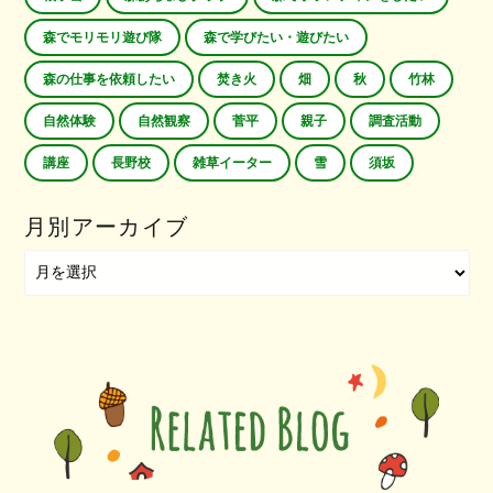
森でモリモリ遊び隊
森で学びたい・遊びたい
森の仕事を依頼したい
焚き火
畑
秋
竹林
自然体験
自然観察
菅平
親子
調査活動
講座
長野校
雑草イーター
雪
須坂
月別アーカイブ