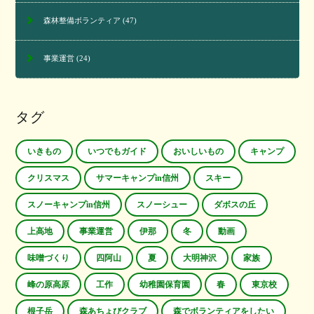
森林整備ボランティア
(47)
事業運営
(24)
タグ
いきもの
いつでもガイド
おいしいもの
キャンプ
クリスマス
サマーキャンプin信州
スキー
スノーキャンプin信州
スノーシュー
ダボスの丘
上高地
事業運営
伊那
冬
動画
味噌づくり
四阿山
夏
大明神沢
家族
峰の原高原
工作
幼稚園保育園
春
東京校
根子岳
森あちょびクラブ
森でボランティアをしたい