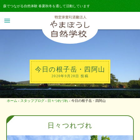
森でつながる自然体験 春夏秋冬を通して活動しています
menu
今日の根子岳・四阿山
2020年9月28日 投稿
ホーム
›
スタッフブログ
›
日々つれづれ
›
今日の根子岳・四阿山
日々つれづれ