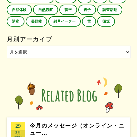
自然体験
自然観察
菅平
親子
調査活動
講座
長野校
雑草イーター
雪
須坂
月別アーカイブ
今月のメッセージ（オンライン・ニ
29
ュー…
2月