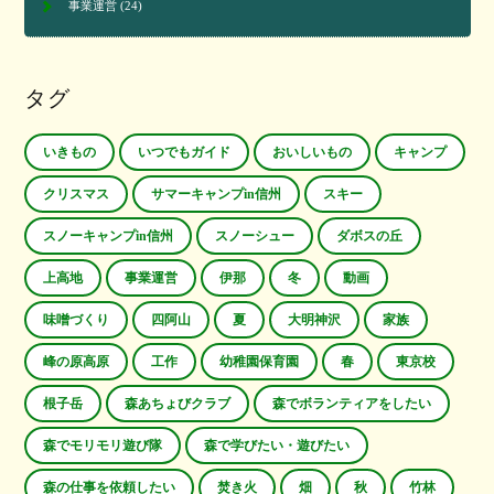
事業運営
(24)
タグ
いきもの
いつでもガイド
おいしいもの
キャンプ
クリスマス
サマーキャンプin信州
スキー
スノーキャンプin信州
スノーシュー
ダボスの丘
上高地
事業運営
伊那
冬
動画
味噌づくり
四阿山
夏
大明神沢
家族
峰の原高原
工作
幼稚園保育園
春
東京校
根子岳
森あちょびクラブ
森でボランティアをしたい
森でモリモリ遊び隊
森で学びたい・遊びたい
森の仕事を依頼したい
焚き火
畑
秋
竹林