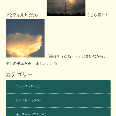
フと空を見上げたら・・
くじら雲！！
「乗れそうだね・・」と言いながら、
少しの夕涼みを しました。。☆
カテゴリー
ニューズレター
(3)
日々つれづれ
(424)
キッズキャンプ！
(546)