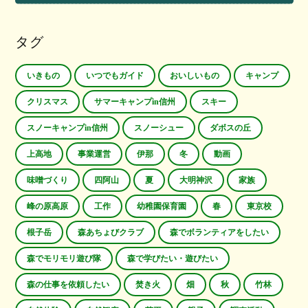
タグ
いきもの
いつでもガイド
おいしいもの
キャンプ
クリスマス
サマーキャンプin信州
スキー
スノーキャンプin信州
スノーシュー
ダボスの丘
上高地
事業運営
伊那
冬
動画
味噌づくり
四阿山
夏
大明神沢
家族
峰の原高原
工作
幼稚園保育園
春
東京校
根子岳
森あちょびクラブ
森でボランティアをしたい
森でモリモリ遊び隊
森で学びたい・遊びたい
森の仕事を依頼したい
焚き火
畑
秋
竹林