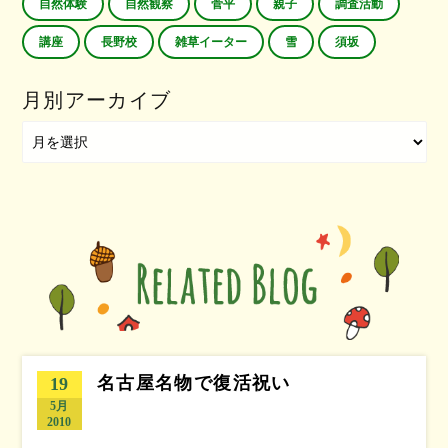
自然体験
自然観察
菅平
親子
調査活動
講座
長野校
雑草イーター
雪
須坂
月別アーカイブ
名古屋名物で復活祝い
19
5月
2010