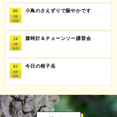
小鳥のさえずりで賑やかです
09
3月
2020
腹時計＆チェーンソー講習会
24
3月
2020
今日の根子岳
03
4月
2020