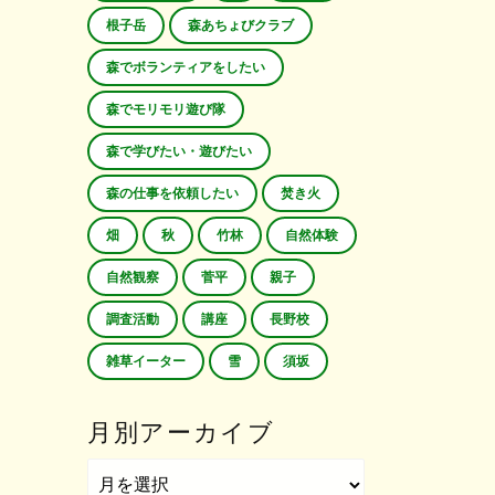
根子岳
森あちょびクラブ
森でボランティアをしたい
森でモリモリ遊び隊
森で学びたい・遊びたい
森の仕事を依頼したい
焚き火
畑
秋
竹林
自然体験
自然観察
菅平
親子
調査活動
講座
長野校
雑草イーター
雪
須坂
月別アーカイブ