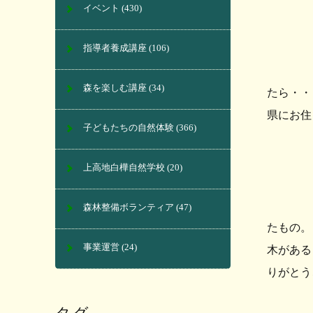
イベント
(430)
指導者養成講座
(106)
森を楽しむ講座
(34)
たら・
県にお住
子どもたちの自然体験
(366)
上高地白樺自然学校
(20)
森林整備ボランティア
(47)
たもの。
事業運営
(24)
木がある
りがとう