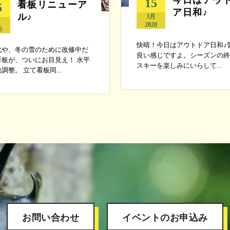
15
看板リニューア
5
ア日和♪
ル♪
3月
月
2020
5
快晴！今日はアウトドア日和♪
化や、冬の雪のために改修中だ
良い感じですよ。シーズンの終
看板が、ついにお目見え！ 水平
スキーを楽しみにいらして...
調整。 立て看板同...
お問い合わせ
イベントのお申込み