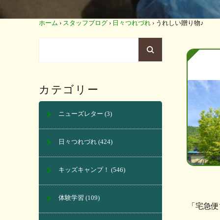
ホーム
›
スタッフブログ
›
日々つれづれ
›
うれしい贈り物♪
カテゴリー
ニューズレター
(3)
日々つれづれ
(424)
キッズキャンプ！
(546)
体験学習
(109)
「宅急便