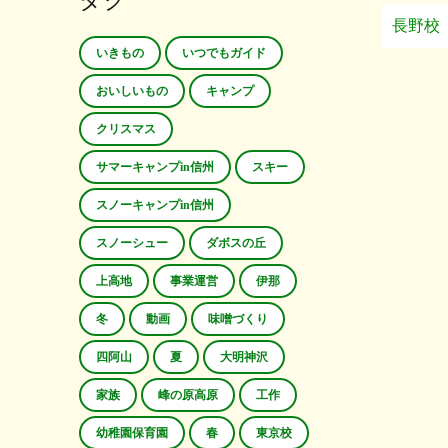
タグ
長野校
いきもの
いつでもガイド
おいしいもの
キャンプ
クリスマス
サマーキャンプin信州
スキー
スノーキャンプin信州
スノーシュー
ダボスの丘
上高地
事業運営
伊那
冬
動画
味噌づくり
四阿山
夏
大明神沢
家族
峰の原高原
工作
幼稚園保育園
春
東京校