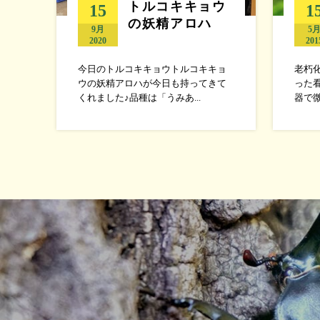
トルコキキョウ
15
1
の妖精アロハ
9月
5
2020
201
今日のトルコキキョウトルコキキョ
老朽
ウの妖精アロハが今日も持ってきて
った
くれました♪品種は「うみあ...
器で微