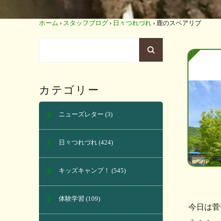
ホーム
›
スタッフブログ
›
日々つれづれ
›
鹿のスペアリブ
カテゴリー
ニューズレター
(3)
日々つれづれ
(424)
キッズキャンプ！
(545)
体験学習
(109)
今日は菅