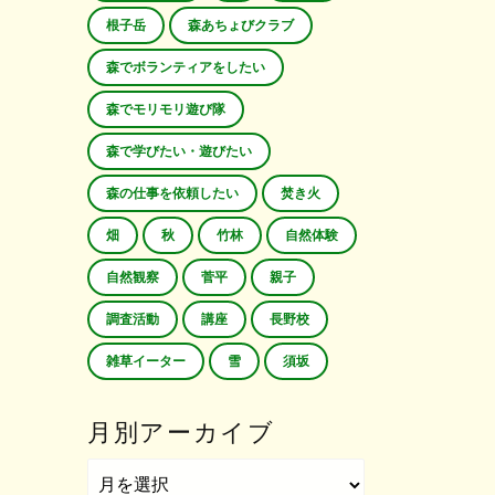
根子岳
森あちょびクラブ
森でボランティアをしたい
森でモリモリ遊び隊
森で学びたい・遊びたい
森の仕事を依頼したい
焚き火
畑
秋
竹林
自然体験
自然観察
菅平
親子
調査活動
講座
長野校
雑草イーター
雪
須坂
月別アーカイブ