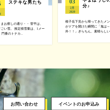
03
ステキな男たち
5
分♪
2月
月
2020
3
根子岳下見から帰ってきたメン
さまお察しの通り・・ 菅平は、
がドアを開けた瞬間に「鬼は～
ごい雪。 推定積雪量は、1メー
外！！」ぎらちん、素晴らしいフ.
 門番のトナカ...
お問い合わせ
イベントのお申込み