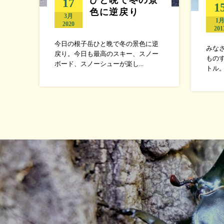
17
1
色に逆戻り
3月
1
2020
201
今日の根子岳ひと晩で冬の景色に逆
みな
戻り。今日も最高のスキー、スノー
ものす
ボード、スノーシューが楽し...
トル。