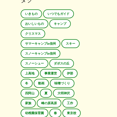
タグ
いきもの
いつでもガイド
おいしいもの
キャンプ
クリスマス
サマーキャンプin信州
スキー
スノーキャンプin信州
スノーシュー
ダボスの丘
上高地
事業運営
伊那
冬
動画
味噌づくり
四阿山
夏
大明神沢
家族
峰の原高原
工作
幼稚園保育園
春
東京校