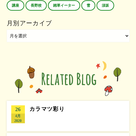
講座
長野校
雑草イーター
雪
須坂
月別アーカイブ
カラマツ彩り
26
4月
2020