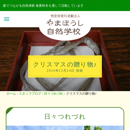
森でつながる自然体験 春夏秋冬を通して活動しています
menu
クリスマスの贈り物♪
2014年12月24日 投稿
ホーム
›
スタッフブログ
›
日々つれづれ
›
クリスマスの贈り物♪
日々つれづれ