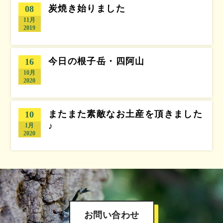
炭焼き始りました
08
11月
2019
今日の根子岳・四阿山
16
10月
2020
またまた素敵なお土産を頂きました
10
♪
1月
2020
お問い合わせ