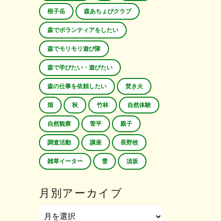
根子岳
森あちょびクラブ
森でボランティアをしたい
森でモリモリ遊び隊
森で学びたい・遊びたい
森の仕事を依頼したい
焚き火
畑
秋
竹林
自然体験
自然観察
菅平
親子
調査活動
講座
長野校
雑草イーター
雪
須坂
月別アーカイブ