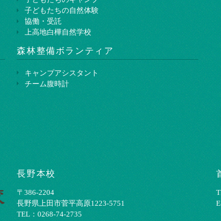
子どもたちの自然体験
協働・受託
上高地白樺自然学校
森林整備ボランティア
キャンプアシスタント
チーム腹時計
長野本校
〒386-2204
T
⻑野県上⽥市菅平⾼原1223-5751
E
TEL：0268-74-2735