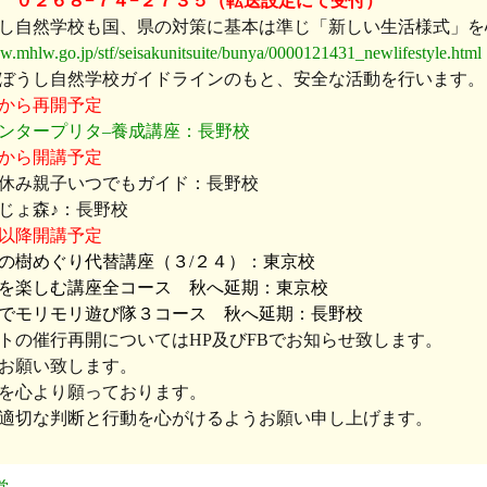
０２６８−７４−２７３５（転送設定にて受付）
し自然学校も国、県の対策に基本は準じ「新しい生活様式」を
w.mhlw.go.jp/stf/seisakunitsuite/bunya/0000121431_newlifestyle.html
ぼうし自然学校ガイドラインのもと、安全な活動を行います。
から再開予定
タープリタ–養成講座：長野校
から開講予定
み親子いつでもガイド：長野校
ょ森♪：長野校
以降開講予定
樹めぐり代替講座（３/２４）：東京校
楽しむ講座全コース 秋へ延期：東京校
モリモリ遊び隊３コース 秋へ延期：長野校
トの催行再開についてはHP及びFBでお知らせ致します。
お願い致します。
を心より願っております。
適切な判断と行動を心がけるようお願い申し上げます。