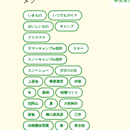
タグ
事業運
いきもの
いつでもガイド
おいしいもの
キャンプ
クリスマス
サマーキャンプin信州
スキー
スノーキャンプin信州
スノーシュー
ダボスの丘
上高地
事業運営
伊那
冬
動画
味噌づくり
四阿山
夏
大明神沢
家族
峰の原高原
工作
幼稚園保育園
春
東京校