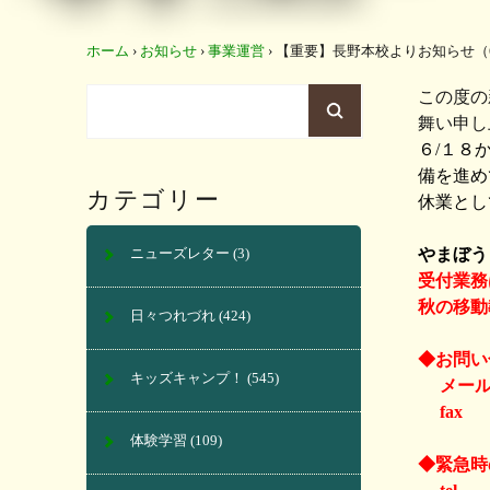
ホーム
›
お知らせ
›
事業運営
›
【重要】長野本校よりお知らせ（6
この度の
舞い申し
６/１８
備を進め
カテゴリー
休業とし
やまぼう
ニューズレター
(3)
受付業務
秋の移動
日々つれづれ
(424)
◆お問い
キッズキャンプ！
(545)
メール co
fax 
体験学習
(109)
◆緊急時