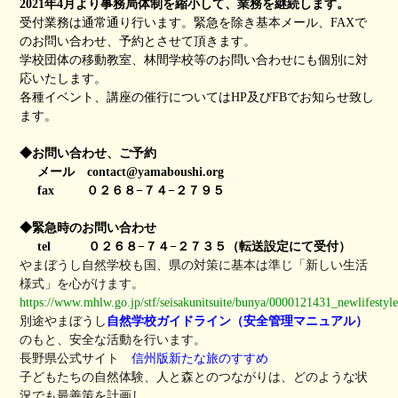
2021年4月より事務局体制を縮小して、業務を継続します。
受付業務は通常通り行います。緊急を除き基本メール、FAXで
のお問い合わせ、予約とさせて頂きます。
学校団体の移動教室、林間学校等のお問い合わせにも個別に対
応いたします。
各種イベント、講座の催行についてはHP及びFBでお知らせ致し
ます。
◆お問い合わせ、ご予約
メール contact@yamaboushi.org
fax ０２６８−７４−２７９５
◆緊急時のお問い合わせ
tel ０２６８−７４−２７３５（転送設定にて受付）
やまぼうし自然学校も国、県の対策に基本は準じ「新しい生活
様式」を心がけます。
https://www.mhlw.go.jp/stf/seisakunitsuite/bunya/0000121431_newlifestyl
別途やまぼうし
自然学校ガイドライン（安全管理マニュアル）
のもと、安全な活動を行います。
長野県公式サイト
信州版新たな旅のすすめ
子どもたちの自然体験、人と森とのつながりは、どのような状
況でも最善策を計画し、