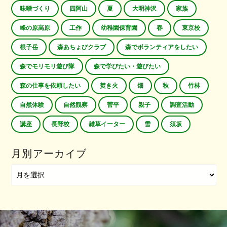
味噌づくり
四阿山
夏
大明神沢
家族
峰の原高原
工作
幼稚園保育園
春
東京校
根子岳
森あちょびクラブ
森でボランティアをしたい
森でモリモリ遊び隊
森で学びたい・遊びたい
森の仕事を依頼したい
焚き火
畑
秋
竹林
自然体験
自然観察
菅平
親子
調査活動
講座
長野校
雑草イーター
雪
須坂
月別アーカイブ