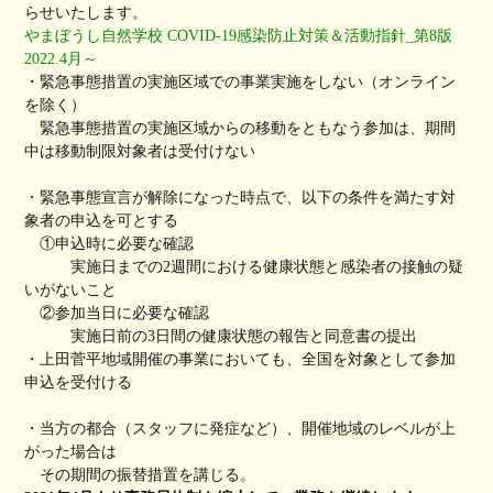
らせいたします。
やまぼうし自然学校 COVID-19感染防止対策＆活動指針_第8版
2022.4月～
・緊急事態措置の実施区域での事業実施をしない（オンライン
を除く）
緊急事態措置の実施区域からの移動をともなう参加は、期間
中は移動制限対象者は受付けない
・緊急事態宣言が解除になった時点で、以下の条件を満たす対
象者の申込を可とする
①申込時に必要な確認
実施日までの2週間における健康状態と感染者の接触の疑
いがないこと
②参加当日に必要な確認
実施日前の3日間の健康状態の報告と同意書の提出
・上田菅平地域開催の事業においても、全国を対象として参加
申込を受付ける
・当方の都合（スタッフに発症など）、開催地域のレベルが上
がった場合は
その期間の振替措置を講じる。