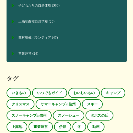
子どもたちの自然体験
(365)
上高地白樺自然学校
(20)
森林整備ボランティア
(47)
事業運営
(24)
タグ
いきもの
いつでもガイド
おいしいもの
キャンプ
クリスマス
サマーキャンプin信州
スキー
スノーキャンプin信州
スノーシュー
ダボスの丘
上高地
事業運営
伊那
冬
動画