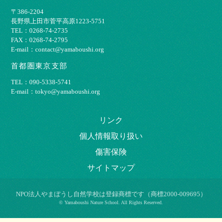
〒386-2204
⻑野県上⽥市菅平⾼原1223-5751
TEL：0268-74-2735
FAX：0268-74-2795
E-mail：contact@yamaboushi.org
首都圏東京支部
TEL：090-5338-5741
E-mail：tokyo@yamaboushi.org
リンク
個⼈情報取り扱い
傷害保険
サイトマップ
NPO法⼈やまぼうし⾃然学校は登録商標です（商標2000-009695）
© Yamaboushi Nature School. All Rights Reserved.