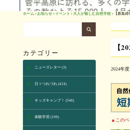
ホーム
›
お知らせ
›
イベント
›
大人が愉しむ自然学校
›
【募集締
【2
カテゴリー
ニューズレター
(3)
2024
日々つれづれ
(424)
キッズキャンプ！
(546)
体験学習
(109)
▲このペ