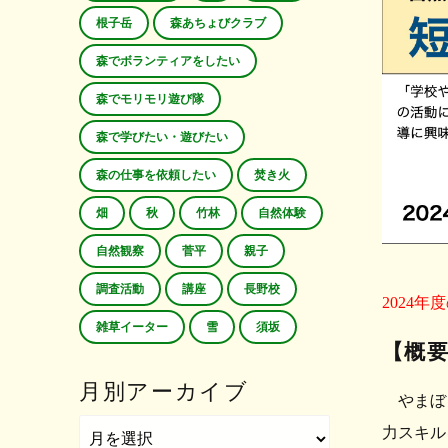
根子岳
森あちょびクラブ
森でボランティアをしたい
森でモリモリ遊び隊
森で学びたい・遊びたい
森の仕事を依頼したい
焚き火
畑
秋
竹林
自然体験
自然観察
菅平
親子
調査活動
講座
長野校
2024
雑草イーター
雪
須坂
【概
月別アーカイブ
やまぼう
力スキル