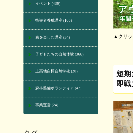
イベント
(430)
指導者養成講座
(106)
▲クリッ
森を楽しむ講座
(34)
子どもたちの自然体験
(366)
上高地白樺自然学校
(20)
短期
即戦
森林整備ボランティア
(47)
事業運営
(24)