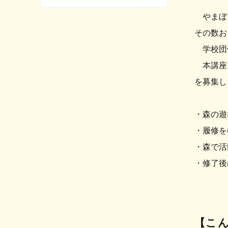
やまぼう
その数およ
学校団体
本講座で
を募集し
・森の遊
・履修を
・森で活
・修了後
【こ