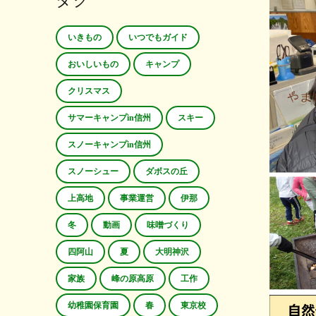
タグ
いきもの
いつでもガイド
おいしいもの
キャンプ
クリスマス
サマーキャンプin信州
スキー
スノーキャンプin信州
スノーシュー
ダボスの丘
上高地
事業運営
伊那
冬
動画
味噌づくり
四阿山
夏
大明神沢
家族
峰の原高原
工作
幼稚園保育園
春
東京校