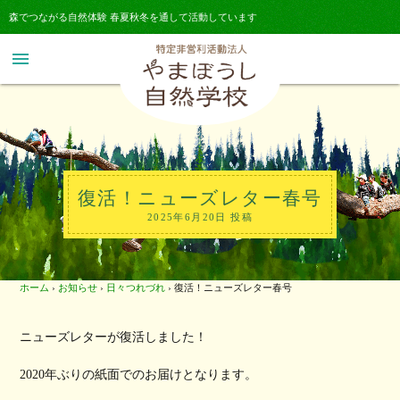
森でつながる自然体験 春夏秋冬を通して活動しています
menu
復活！ニューズレター春号
2025年6月20日 投稿
ホーム
›
お知らせ
›
日々つれづれ
›
復活！ニューズレター春号
ニューズレターが復活しました！
2020年ぶりの紙面でのお届けとなります。