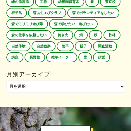
峰の原高原
工作
幼稚園保育園
春
東京校
根子岳
森あちょびクラブ
森でボランティアをしたい
森でモリモリ遊び隊
森で学びたい・遊びたい
森の仕事を依頼したい
焚き火
畑
秋
竹林
自然体験
自然観察
菅平
親子
調査活動
講座
長野校
雑草イーター
雪
須坂
月別アーカイブ