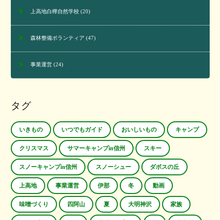
上高地白樺自然学校
(20)
森林整備ボランティア
(47)
事業運営
(24)
タグ
いきもの
いつでもガイド
おいしいもの
キャンプ
クリスマス
サマーキャンプin信州
スキー
スノーキャンプin信州
スノーシュー
ダボスの丘
上高地
事業運営
伊那
冬
動画
味噌づくり
四阿山
夏
大明神沢
家族