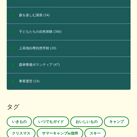
森を楽しむ講座
(34)
子どもたちの自然体験
(366)
上高地白樺自然学校
(20)
森林整備ボランティア
(47)
事業運営
(24)
タグ
いきもの
いつでもガイド
おいしいもの
キャンプ
クリスマス
サマーキャンプin信州
スキー