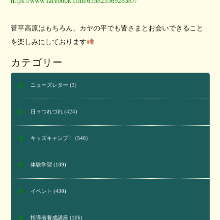
https://www.facebook.com/
61582336928387/
菅平高原はもちろん、
カヤの平でも皆さまとお会いできること
を楽しみにしております
カテゴリー
ニューズレター
(3)
日々つれづれ
(424)
キッズキャンプ！
(546)
体験学習
(109)
イベント
(430)
指導者養成講座
(106)