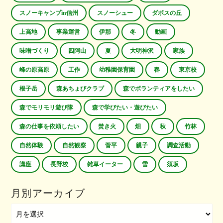
スノーキャンプin信州
スノーシュー
ダボスの丘
上高地
事業運営
伊那
冬
動画
味噌づくり
四阿山
夏
大明神沢
家族
峰の原高原
工作
幼稚園保育園
春
東京校
根子岳
森あちょびクラブ
森でボランティアをしたい
森でモリモリ遊び隊
森で学びたい・遊びたい
森の仕事を依頼したい
焚き火
畑
秋
竹林
自然体験
自然観察
菅平
親子
調査活動
講座
長野校
雑草イーター
雪
須坂
月別アーカイブ