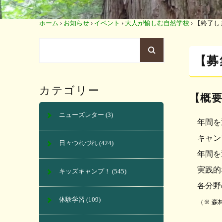
ホーム
›
お知らせ
›
イベント
›
大人が愉しむ自然学校
›
【終了しま
【募
カテゴリー
【概
ニューズレター
(3)
年間を
キャンフ
日々つれづれ
(424)
年間を通
実践的な
キッズキャンプ！
(545)
各分野の
体験学習
(109)
（※ 