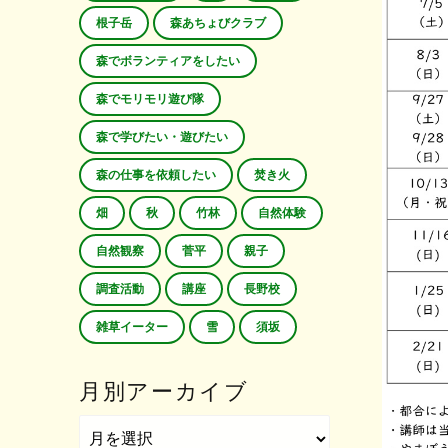
根子岳
森あちょびクラブ
森でボランティアをしたい
森でモリモリ遊び隊
森で学びたい・遊びたい
森の仕事を依頼したい
焚き火
畑
秋
竹林
自然体験
自然観察
菅平
親子
調査活動
講座
長野校
雑草イーター
雪
須坂
月別アーカイブ