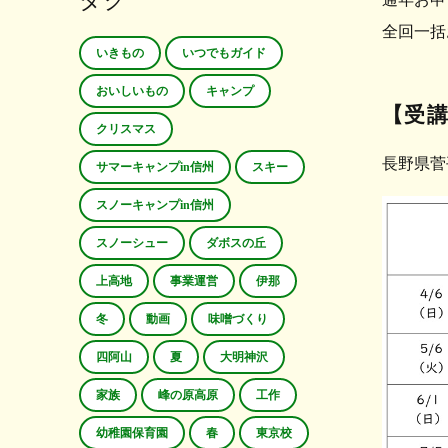
タグ
全回一括
いきもの
いつでもガイド
おいしいもの
キャンプ
【受
クリスマス
長野県菅
サマーキャンプin信州
スキー
スノーキャンプin信州
スノーシュー
ダボスの丘
上高地
事業運営
伊那
冬
動画
味噌づくり
四阿山
夏
大明神沢
家族
峰の原高原
工作
幼稚園保育園
春
東京校