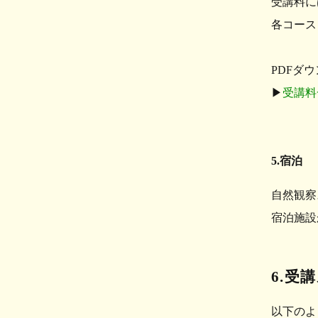
受講料に
各コース
PDFダ
▶︎
受講料
5
.宿泊
自然観察
宿泊施設
6
.受
以下のよ