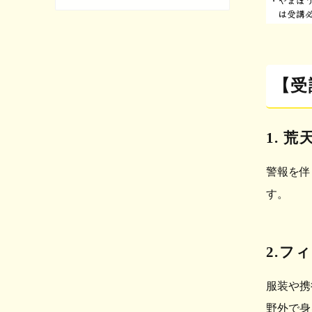
【受
1. 
警報を伴
す。
2.フ
服装や携
野外で