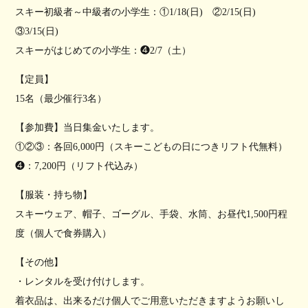
スキー初級者～中級者の小学生：①1/18(日) ②2/15(日)
③3/15(日)
スキーがはじめての小学生：❹2/7（土）
【定員】
15名（最少催行3名）
【参加費】当日集金いたします。
①②③：各回6,000円（スキーこどもの日につきリフト代無料）
❹：7,200円（リフト代込み）
【服装・持ち物】
スキーウェア、帽子、ゴーグル、手袋、水筒、お昼代1,500円程
度（個人で食券購入）
【その他】
・レンタルを受け付けします。
着衣品は、出来るだけ個人でご用意いただきますようお願いし