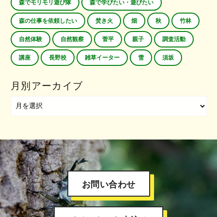
森でモリモリ遊び隊
森で学びたい・遊びたい
森の仕事を依頼したい
焚き火
畑
秋
竹林
自然体験
自然観察
菅平
親子
調査活動
講座
長野校
雑草イーター
雪
須坂
月別アーカイブ
お問い合わせ