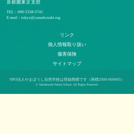
首都圏東京支部
TEL：090-5338-5741
E-mail：tokyo@yamaboushi.org
リンク
個⼈情報取り扱い
傷害保険
サイトマップ
NPO法⼈やまぼうし⾃然学校は登録商標です（商標2000-009695）
© Yamaboushi Nature School. All Rights Reserved.