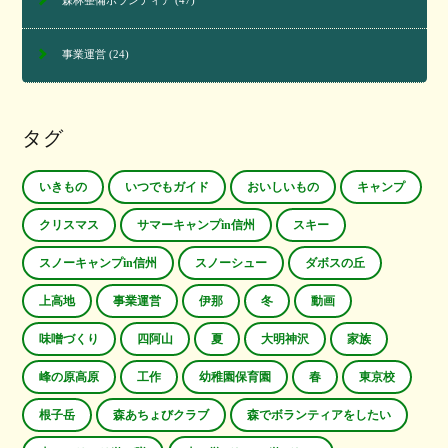
事業運営
(24)
タグ
いきもの
いつでもガイド
おいしいもの
キャンプ
クリスマス
サマーキャンプin信州
スキー
スノーキャンプin信州
スノーシュー
ダボスの丘
上高地
事業運営
伊那
冬
動画
味噌づくり
四阿山
夏
大明神沢
家族
峰の原高原
工作
幼稚園保育園
春
東京校
根子岳
森あちょびクラブ
森でボランティアをしたい