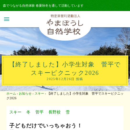
森でつながる自然体験 春夏秋冬を通して活動しています
menu
【終了しました】小学生対象 菅平で
スキーピクニック2026
2025年12月26日 投稿
ホーム
›
お知らせ
›
スキー
›
【終了しました】小学生対象 菅平でスキーピクニッ
ク2026
スキー
冬
菅平
長野校
雪
子どもだけでいっちゃおう！